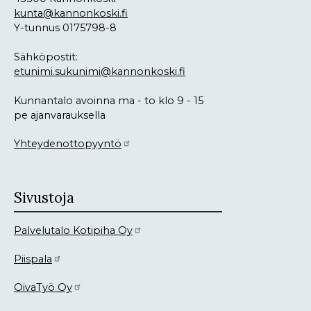
kunta@kannonkoski.fi
Y-tunnus 0175798-8
Sähköpostit:
etunimi.sukunimi@kannonkoski.fi
Kunnantalo avoinna ma - to klo 9 - 15
pe ajanvarauksella
Yhteydenottopyyntö
Sivustoja
Palvelutalo Kotipiha Oy
Piispala
OivaTyö Oy