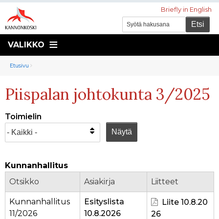
Briefly in English
VALIKKO
Murupolku
You
Etusivu
are
Piispalan johtokunta 3/2025
here:
Toimielin
Kunnanhallitus
Otsikko
Asiakirja
Liitteet
Kunnanhallitus
Esityslista
Liite 10.8.20
11/2026
10.8.2026
26