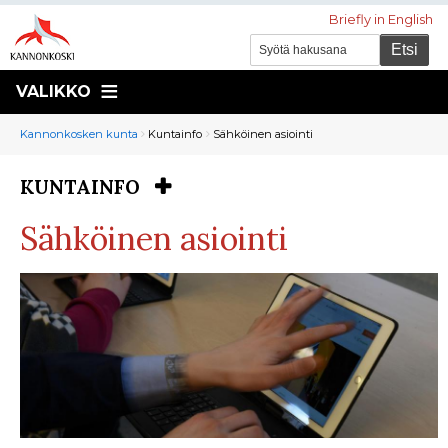
Briefly in English
VALIKKO
Murupolku
You
Kannonkosken kunta
Kuntainfo
Sähköinen asiointi
are
here:
KUNTAINFO
You
are
Sähköinen asiointi
here: