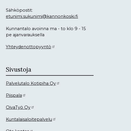
Sähköpostit:
etunimi.sukunimi@kannonkoski.fi
Kunnantalo avoinna ma - to klo 9 - 15
pe ajanvarauksella
Yhteydenottopyyntö
Sivustoja
Palvelutalo Kotipiha Oy
Piispala
OivaTyö Oy
Kuntalaisaloitepalvelu