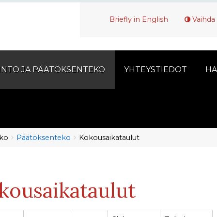
Briefly in English
Vaihda 
INTO JA PÄÄTÖKSENTEKO
YHTEYSTIEDOT
HA
eko
Päätöksenteko
Kokousaikataulut
kousaikataulut