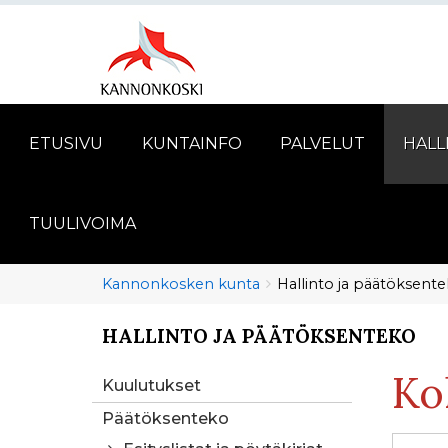
ETUSIVU
KUNTAINFO
PALVELUT
HALL
TUULIVOIMA
Murupolku
You
Kannonkosken kunta
Hallinto ja päätöksent
are
here:
HALLINTO JA PÄÄTÖKSENTEKO
You
are
Ko
here:
Kuulutukset
Päätöksenteko