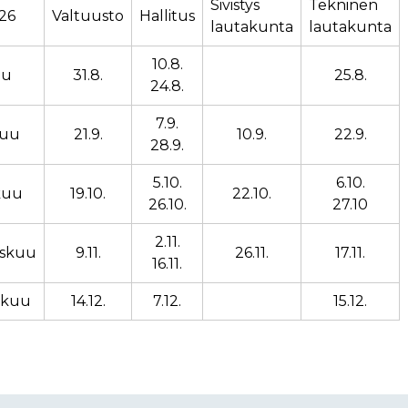
Sivistys
Tekninen
26
Valtuusto
Hallitus
lautakunta
lautakunta
10.8.
uu
31.8.
25.8.
24.8.
7.9.
kuu
21.9.
10.9.
22.9.
28.9.
5.10.
6.10.
kuu
19.10.
22.10.
26.10.
27.10
2.11.
askuu
9.11.
26.11.
17.11.
16.11.
ukuu
14.12.
7.12.
15.12.