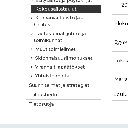
Esityslistat ja pöytäkirjat
20
Kokousaikataulut
Kunnanvaltuusto ja -
Elok
hallitus
Lautakunnat, johto- ja
toimikunnat
Syys
Muut toimielimet
Sidonnaisuusilmoitukset
Loka
Viranhaltijapäätökset
Yhteistoiminta
Marr
Suunnitelmat ja strategiat
Joul
Taloustiedot
Tietosuoja