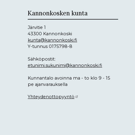
Kannonkosken kunta
Järvitie 1
43300 Kannonkoski
kunta@kannonkoski.fi
Y-tunnus 0175798-8
Sähköpostit:
etunimi.sukunimi@kannonkoski.fi
Kunnantalo avoinna ma - to klo 9 - 15
pe ajanvarauksella
Yhteydenottopyyntö