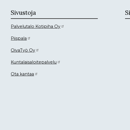
Sivustoja
Si
Palvelutalo Kotipiha Oy
Piispala
OivaTyö Oy
Kuntalaisaloitepalvelu
Ota kantaa