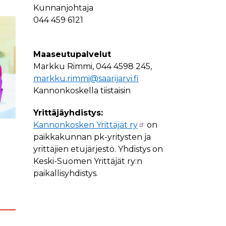
Kunnanjohtaja
044 459 6121
Maaseutupalvelut
Markku Rimmi,
044 4598 245,
markku.rimmi@saarijarvi.fi
Kannonkoskella tiistaisin
Yrittäjäyhdistys:
Kannonkosken Yrittäjät ry
on
paikkakunnan pk-yritysten ja
yrittäjien etujärjestö. Yhdistys on
Keski-Suomen Yrittäjät ry:n
paikallisyhdistys.