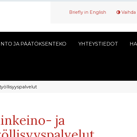
Briefly in English
Vaihda 
INTO JA PÄÄTÖKSENTEKO
YHTEYSTIEDOT
HA
työllisyyspalvelut
linkeino- ja
yöllisyyspalvelut