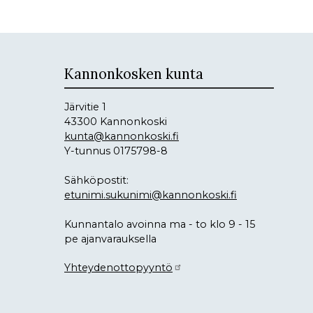
Kannonkosken kunta
Järvitie 1
43300 Kannonkoski
kunta@kannonkoski.fi
Y-tunnus 0175798-8
Sähköpostit:
etunimi.sukunimi@kannonkoski.fi
Kunnantalo avoinna ma - to klo 9 - 15
pe ajanvarauksella
Yhteydenottopyyntö