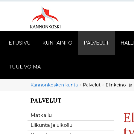
ETUSIVU
KUNTAINFO
PALVELUT
HALL
TUULIVOIMA
Murupolku
You
Kannonkosken kunta
Palvelut
Elinkeino- ja 
are
here:
PALVELUT
You
are
E
here:
Matkailu
Liikunta ja ulkoilu
t