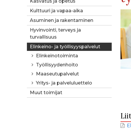
Kasvatus ja opetus
Kulttuuri ja vapaa-aika
Asuminen ja rakentaminen
Hyvinvointi, terveys ja
turvallisuus
Elinkeino- ja työllisyyspalvelut
Elinkeinotoiminta
Työllisyydenhoito
Maaseutupalvelut
Yritys- ja palveluluettelo
Muut toimijat
Lii
E