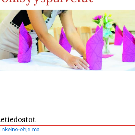
tetiedostot
linkeino-ohjelma