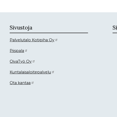
Sivustoja
Si
Palvelutalo Kotipiha Oy
Piispala
OivaTyö Oy
Kuntalaisaloitepalvelu
Ota kantaa