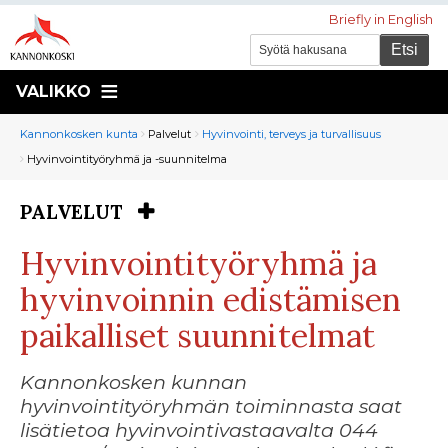
Briefly in English
VALIKKO
Murupolku
You
Kannonkosken kunta
Palvelut
Hyvinvointi, terveys ja turvallisuus
are
Hyvinvointityöryhmä ja -suunnitelma
here:
PALVELUT
You
are
Hyvinvointityöryhmä ja
here:
hyvinvoinnin edistämisen
paikalliset suunnitelmat
Kannonkosken kunnan
hyvinvointityöryhmän toiminnasta saat
lisätietoa hyvinvointivastaavalta 044