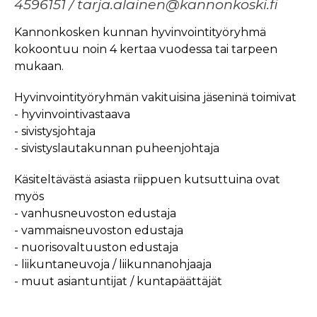
4596151 / tarja.alainen@kannonkoski.fi
Kannonkosken kunnan hyvinvointityöryhmä
kokoontuu noin 4 kertaa vuodessa tai tarpeen
mukaan.
Hyvinvointityöryhmän vakituisina jäseninä toimivat
- hyvinvointivastaava
- sivistysjohtaja
- sivistyslautakunnan puheenjohtaja
Käsiteltävästä asiasta riippuen kutsuttuina ovat
myös
- vanhusneuvoston edustaja
- vammaisneuvoston edustaja
- nuorisovaltuuston edustaja
- liikuntaneuvoja / liikunnanohjaaja
- muut asiantuntijat / kuntapäättäjät