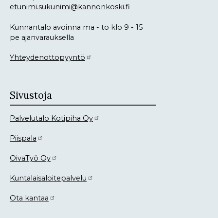
etunimi.sukunimi@kannonkoski.fi
Kunnantalo avoinna ma - to klo 9 - 15
pe ajanvarauksella
Yhteydenottopyyntö
Sivustoja
Palvelutalo Kotipiha Oy
Piispala
OivaTyö Oy
Kuntalaisaloitepalvelu
Ota kantaa