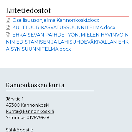
Liitetiedostot
Osallisuusohjelma Kannonkoski.docx
KULTTUURIKASVATUSSUUNNITELMA.docx
EHKÄISEVÄN PÄIHDETYÖN, MIELEN HYVINVOIN
NIN EDISTÄMISEN JA LÄHISUHDEVÄKIVALLAN EHK
ÄISYN SUUNNITELMA.docx
Kannonkosken kunta
Järvitie 1
43300 Kannonkoski
kunta@kannonkoski.fi
Y-tunnus 0175798-8
Sähköpostit: