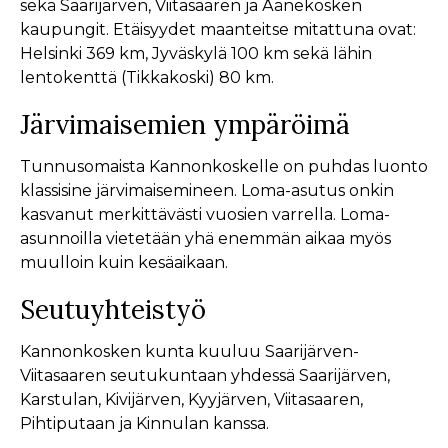
sekä Saarijärven, Viitasaaren ja Äänekosken
kaupungit. Etäisyydet maanteitse mitattuna ovat:
Helsinki 369 km, Jyväskylä 100 km sekä lähin
lentokenttä (Tikkakoski) 80 km.
Järvimaisemien ympäröimä
Tunnusomaista Kannonkoskelle on puhdas luonto
klassisine järvimaisemineen. Loma-asutus onkin
kasvanut merkittävästi vuosien varrella. Loma-
asunnoilla vietetään yhä enemmän aikaa myös
muulloin kuin kesäaikaan.
Seutuyhteistyö
Kannonkosken kunta kuuluu Saarijärven-
Viitasaaren seutukuntaan yhdessä Saarijärven,
Karstulan, Kivijärven, Kyyjärven, Viitasaaren,
Pihtiputaan ja Kinnulan kanssa.