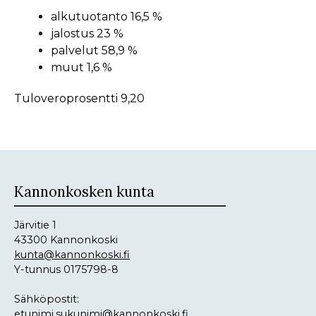
alkutuotanto 16,5 %
jalostus 23 %
palvelut 58,9 %
muut 1,6 %
Tuloveroprosentti 9,20
Kannonkosken kunta
Järvitie 1
43300 Kannonkoski
kunta@kannonkoski.fi
Y-tunnus 0175798-8
Sähköpostit:
etunimi.sukunimi@kannonkoski.fi