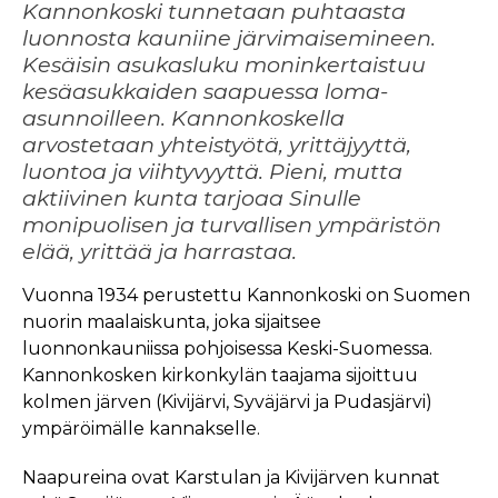
Kannonkoski tunnetaan puhtaasta
luonnosta kauniine järvimaisemineen.
Kesäisin asukasluku moninkertaistuu
kesäasukkaiden saapuessa loma-
asunnoilleen. Kannonkoskella
arvostetaan yhteistyötä, yrittäjyyttä,
luontoa ja viihtyvyyttä. Pieni, mutta
aktiivinen kunta tarjoaa Sinulle
monipuolisen ja turvallisen ympäristön
elää, yrittää ja harrastaa.
Vuonna 1934 perustettu Kannonkoski on Suomen
nuorin maalaiskunta, joka sijaitsee
luonnonkauniissa pohjoisessa Keski-Suomessa.
Kannonkosken kirkonkylän taajama sijoittuu
kolmen järven (Kivijärvi, Syväjärvi ja Pudasjärvi)
ympäröimälle kannakselle.
Naapureina ovat Karstulan ja Kivijärven kunnat