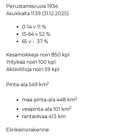
Perustamisvuosi 1934
Asukkaita 1139 (31.12.2025)
0-14 v 11 %
15-64 v 52 %
65 v - 37 %
Kesämökkejä noin 850 kpl
Yrityksiä noin 100 kpl
Aktiivitiloja noin 59 kpl
2
Pinta-ala 549 km
2
maa-pinta-ala 448 km
2
vesipinta-ala 101 km
rantaviivaa 413 km
Elinkeinorakenne: