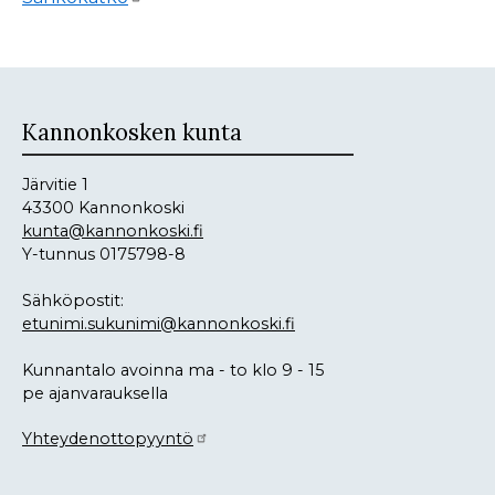
Kannonkosken kunta
Järvitie 1
43300 Kannonkoski
kunta@kannonkoski.fi
Y-tunnus 0175798-8
Sähköpostit:
etunimi.sukunimi@kannonkoski.fi
Kunnantalo avoinna ma - to klo 9 - 15
pe ajanvarauksella
Yhteydenottopyyntö