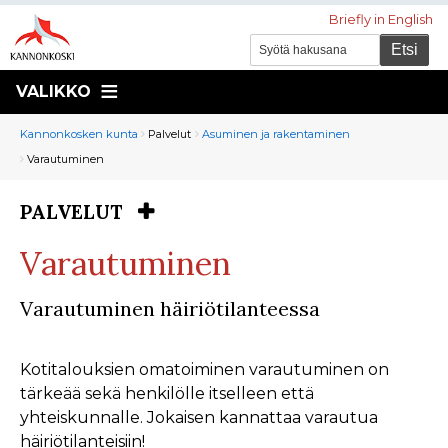
Briefly in English
VALIKKO
Murupolku
You
Kannonkosken kunta
Palvelut
Asuminen ja rakentaminen
are
Varautuminen
here:
PALVELUT
You
are
Varautuminen
here:
Varautuminen
häiriötilanteessa
Kotitalouksien omatoiminen
varautuminen
on
tärkeää sekä henkilölle itselleen että
yhteiskunnalle. Jokaisen kannattaa varautua
häiriötilanteisiin!