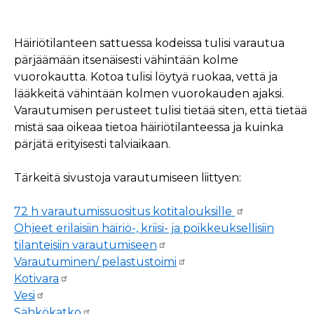
Häiriötilanteen sattuessa kodeissa tulisi varautua
pärjäämään itsenäisesti vähintään kolme
vuorokautta. Kotoa tulisi löytyä ruokaa, vettä ja
lääkkeitä vähintään kolmen vuorokauden ajaksi.
Varautumisen perusteet tulisi tietää siten, että tietää
mistä saa oikeaa tietoa häiriötilanteessa ja kuinka
pärjätä erityisesti talviaikaan.
Tärkeitä sivustoja varautumiseen liittyen:
72 h varautumissuositus kotitalouksille
Ohjeet erilaisiin häiriö-, kriisi- ja poikkeuksellisiin
tilanteisiin varautumiseen
Varautuminen
/ pelastustoimi
Kotivara
Vesi
Sähkökatko