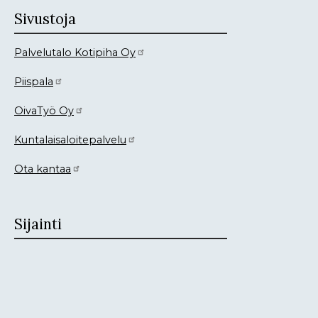
Sivustoja
Palvelutalo Kotipiha Oy
Piispala
OivaTyö Oy
Kuntalaisaloitepalvelu
Ota kantaa
Sijainti