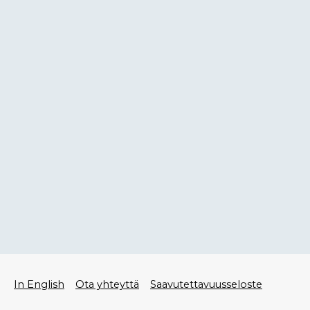
Alatunniste
In English
Ota yhteyttä
Saavutettavuusseloste
valikko