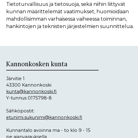
Tietoturvallisuus ja tietosuoja, sekä niihin liittyvät
kunnan määrittelemät vaatimukset, huomioidaan
mahdollisimman varhaisessa vaiheessa toiminnan,
hankintojen ja teknisten järjestelmien suunnittelua.
Kannonkosken kunta
Järvitie 1
43300 Kannonkoski
kunta@kannonkoski.fi
Y-tunnus 0175798-8
Sähköpostit:
etunimi.sukunimi@kannonkoski.fi
Kunnantalo avoinna ma - to klo 9 - 15
pe ajanvarauksella