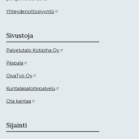
Yhteydenottopyyntö
Sivustoja
Palvelutalo Kotipiha Oy
Piispala
OivaTyö Oy
Kuntalaisaloitepalvelu
Ota kantaa
Sijainti