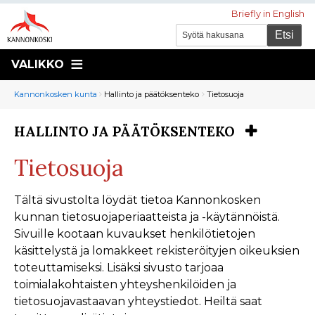
Briefly in English
VALIKKO
Murupolku
You
Kannonkosken kunta
Hallinto ja päätöksenteko
Tietosuoja
are
here:
HALLINTO JA PÄÄTÖKSENTEKO
You
are
Tietosuoja
here:
Tältä sivustolta löydät tietoa Kannonkosken
kunnan tietosuojaperiaatteista ja -käytännöistä.
Sivuille kootaan kuvaukset henkilötietojen
käsittelystä ja lomakkeet rekisteröityjen oikeuksien
toteuttamiseksi. Lisäksi sivusto tarjoaa
toimialakohtaisten yhteyshenkilöiden ja
tietosuojavastaavan yhteystiedot. Heiltä saat