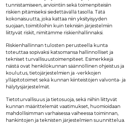
tunnistamiseen, arviointiin sekä toimenpiteisiin
riskien pitämiseksi siedettävällä tasolla. Tätä
kokonaisuutta, joka kattaa niin yksityisyyden
suojaan, toimitiloihin kuin teknisiin järjestelmiin
liittyvät riskit, nimitämme riskienhallinnaksi.
Riskienhallinnan tulosten perusteella kunta
toteuttaa sopivaksi katsomansa hallinnolliset ja
tekniset turvallisuustoimenpiteet. Esimerkkejä
näistä ovat henkilökunnan säännöllinen ohjeistus ja
koulutus, tietojärjestelmien ja -verkkojen
ylläpitotoimet sekä kunnan kiinteistöjen valvonta- ja
hälytysjärjestelmät.
Tietoturvallisuus ja tietosuoja, sekä niihin liittyvät
kunnan määrittelemät vaatimukset, huomioidaan
mahdollisimman varhaisessa vaiheessa toiminnan,
hankintojen ja teknisten järjestelmien suunnittelua.