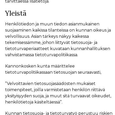
tarvittaessa lisätietoja.
Yleistä
Henkilötiedon ja muun tiedon asianmukainen
suojaaminen kaikissa tilanteissa on kunnan oikeus ja
velvollisuus. Asian tärkeys näkyy kaikessa
tekemisessämme, johon liittyvät tietosuoja- ja
tietoturvaperiaatteet kuvataan kunnanhallituksen
vahvistamassa tietoturvapolitiikassa.
Kannonkosken kunta määrittelee
tietoturvapolitiikassaan tietosuojan seuraavasti,
”Velvoittavien tietosuojasäädösten mukaiset
toimenpiteet, joilla varmistetaan henkilön riittävä
yksityisyyden suoja, ja muut sitä turvaavat oikeudet,
henkilötietoja käsiteltäessä”.
Kunnan tietosuoja- ja tietoturvatyö perustuu riskien