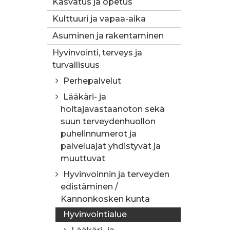
Kasvatus ja opetus
Kulttuuri ja vapaa-aika
Asuminen ja rakentaminen
Hyvinvointi, terveys ja
turvallisuus
Perhepalvelut
Lääkäri- ja
hoitajavastaanoton sekä
suun terveydenhuollon
puhelinnumerot ja
palveluajat yhdistyvät ja
muuttuvat
Hyvinvoinnin ja terveyden
edistäminen /
Kannonkosken kunta
Hyvinvointialue