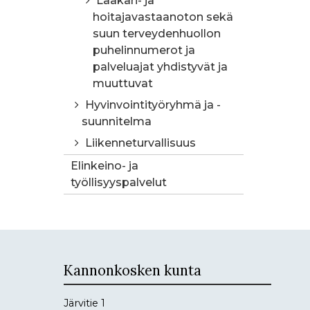
Lääkäri- ja
hoitajavastaanoton sekä
suun terveydenhuollon
puhelinnumerot ja
palveluajat yhdistyvät ja
muuttuvat
Hyvinvointityöryhmä ja -
suunnitelma
Liikenneturvallisuus
Elinkeino- ja
työllisyyspalvelut
Kannonkosken kunta
Järvitie 1