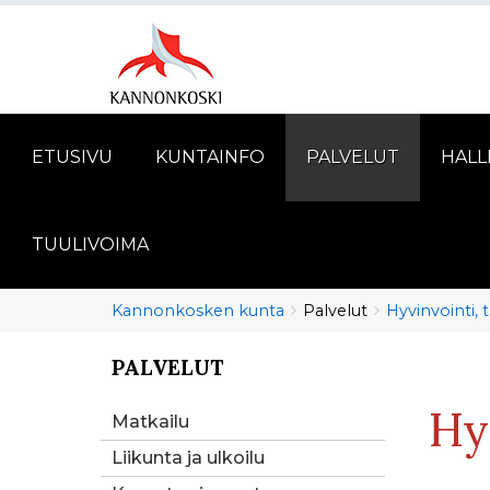
ETUSIVU
KUNTAINFO
PALVELUT
HALL
TUULIVOIMA
Murupolku
You
Kannonkosken kunta
Palvelut
Hyvinvointi, t
are
here:
PALVELUT
You
are
Hy
here:
Matkailu
Liikunta ja ulkoilu