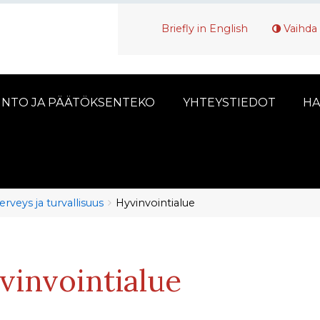
Briefly in English
Vaihda 
INTO JA PÄÄTÖKSENTEKO
YHTEYSTIEDOT
HA
erveys ja turvallisuus
Hyvinvointialue
vinvointialue