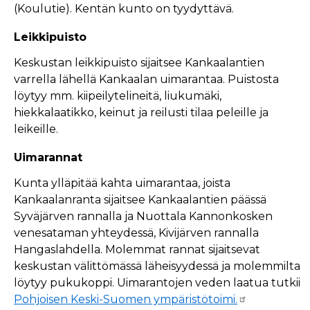
(Koulutie). Kentän kunto on tyydyttävä.
Leikkipuisto
Keskustan leikkipuisto sijaitsee Kankaalantien
varrella lähellä Kankaalan uimarantaa. Puistosta
löytyy mm. kiipeilytelineitä, liukumäki,
hiekkalaatikko, keinut ja reilusti tilaa peleille ja
leikeille.
Uimarannat
Kunta ylläpitää kahta uimarantaa, joista
Kankaalanranta sijaitsee Kankaalantien päässä
Syväjärven rannalla ja Nuottala Kannonkosken
venesataman yhteydessä, Kivijärven rannalla
Hangaslahdella. Molemmat rannat sijaitsevat
keskustan välittömässä läheisyydessä ja molemmilta
löytyy pukukoppi. Uimarantojen veden laatua tutkii
Pohjoisen Keski-Suomen ympäristötoimi.