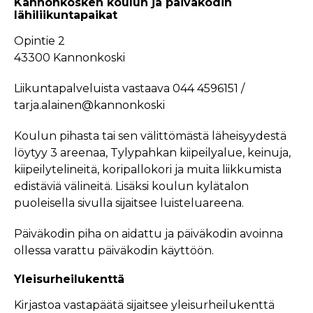
Kannonkosken koulun ja päiväkodin
lähiliikuntapaikat
Opintie 2
43300 Kannonkoski
Liikuntapalveluista vastaava 044 4596151 /
tarja.alainen@kannonkoski
Koulun pihasta tai sen välittömästä läheisyydestä
löytyy 3 areenaa, Tylypahkan kiipeilyalue, keinuja,
kiipeilytelineitä, koripallokori ja muita liikkumista
edistäviä välineitä. Lisäksi koulun kylätalon
puoleisella sivulla sijaitsee luisteluareena.
Päiväkodin piha on aidattu ja päiväkodin avoinna
ollessa varattu päiväkodin käyttöön.
Yleisurheilukenttä
Kirjastoa vastapäätä sijaitsee yleisurheilukenttä