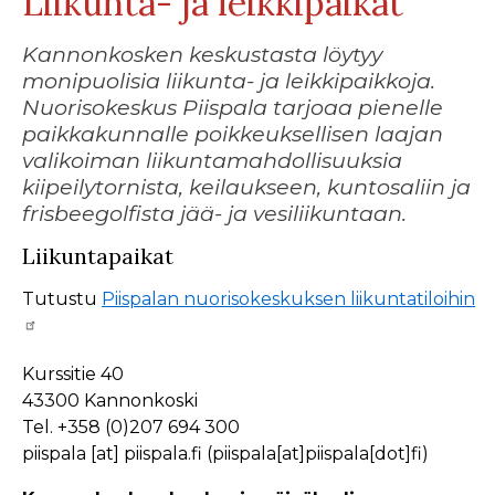
Liikunta- ja leikkipaikat
Kannonkosken keskustasta löytyy
monipuolisia liikunta- ja leikkipaikkoja.
Nuorisokeskus Piispala tarjoaa pienelle
paikkakunnalle poikkeuksellisen laajan
valikoiman liikuntamahdollisuuksia
kiipeilytornista, keilaukseen, kuntosaliin ja
frisbeegolfista jää- ja vesiliikuntaan.
Liikuntapaikat
Tutustu
Piispalan nuorisokeskuksen liikuntatiloihin
Kurssitie 40
43300 Kannonkoski
Tel. +358 (0)207 694 300
piispala
[at]
piispala.fi
(piispala[at]piispala[dot]fi)