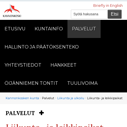
Briefly in English
ETUSIVU
KUNTAINFO
PALVELUT
HALLINTO JA PÄÄTÖKSENTEKO
YHTEYSTIEDOT
HANKKEET
ÖIJÄNNIEMEN TONTIT
TUULIVOIMA
Murupolku
You
Kannonkosken kunta
Palvelut
Liikunta ja ulkoilu
Liikunta- ja leikkipaikat
are
here:
PALVELUT
You
are
here: