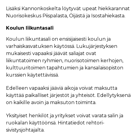
Lisäksi Kannonkoskelta löytyvät upeat hiekkarannat
Nuorisokeskus Piispalasta, Öijästä ja Isostahiekasta.
Koulun liikuntasali
Koulun liikuntasali on ensisijaisesti koulun ja
varhaiskasvatuksen käytössä. Lukujärjestyksen
mukaisesti vapaaksi jäävät saliajat ovat
liikuntatoimen ryhmien, nuorisotoimen kerhojen,
kulttuuritoimen tapahtumien ja kansalaisopiston
kurssien käytettävissä.
Edelleen vapaaksi jääviä aikoja voivat maksutta
käyttää paikalliset järjestöt ja yhteisöt. Edellytyksenä
on kaikille avoin ja maksuton toiminta.
Yksityiset henkilöt ja yritykset voivat varata salin ja
ruokalan käyttöönsä. Hintatiedot rehtori-
sivistysjohtajalta.