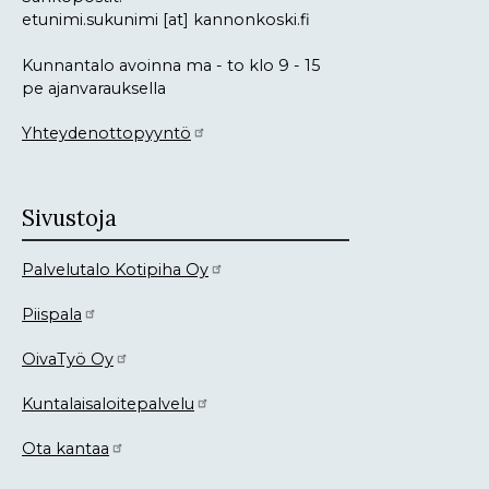
etunimi.sukunimi
[at]
kannonkoski.fi
Kunnantalo avoinna ma - to klo 9 - 15
pe ajanvarauksella
Yhteydenottopyyntö
Sivustoja
Palvelutalo Kotipiha Oy
Piispala
OivaTyö Oy
Kuntalaisaloitepalvelu
Ota kantaa