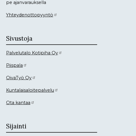
pe ajanvarauksella
Yhteydenottopyyntö
Sivustoja
Palvelutalo Kotipiha Oy
Piispala
OivaTyö Oy
Kuntalaisaloitepalvelu
Ota kantaa
Sijainti