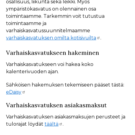
osallisuus, liikunta sekä leikki. Myös
ympäristökasvatus on olennainen osa
toimintaamme. Tarkemmin voit tutustua
toimintaamme ja
varhaiskasvatussuunnitelmaamme
varhaiskasvatuksen omilta kotisivuilta
.
Varhaiskasvatukseen hakeminen
Varhaiskasvatukseen voi hakea koko
kalenterivuoden ajan.
Sähköisen hakemuksen tekemiseen pääset tästä:
eDaisy
Varhaiskasvatuksen asiakasmaksut
Varhaiskasvatuksen asiakasmaksujen perusteet ja
tulorajat löydät
täältä
.