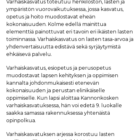
Varhaiskasvatus toteutuu henkilöstön, lasten ja
ympäristön vuorovaikutuksessa, jossa kasvatus,
opetus ja hoito muodostavat eheän
kokonaisuuden. Kolme edellä mainittua
elementtiä painottuvat eri tavoin eri ikäisten lasten
toiminnassa. Varhaiskasvatus on lasten tasa-arvoa ja
yhdenvertaisuutta edistävä sekä syrjäytymistä
ehkäisevä palvelu.
Varhaiskasvatus, esiopetus ja perusopetus
muodostavat lapsen kehityksen ja oppimisen
kannalta johdonmukaisesti etenevän
kokonaisuuden ja perustan elinikäiselle
oppimiselle. Kun lapsi aloittaa Kannonkosken
varhaiskasvatuksessa, hän voi edetä 9. luokalle
saakka samassa rakennuksessa yhtenäistä
opinpolkua.
Varhaiskasvatuksen arjessa korostuu lasten