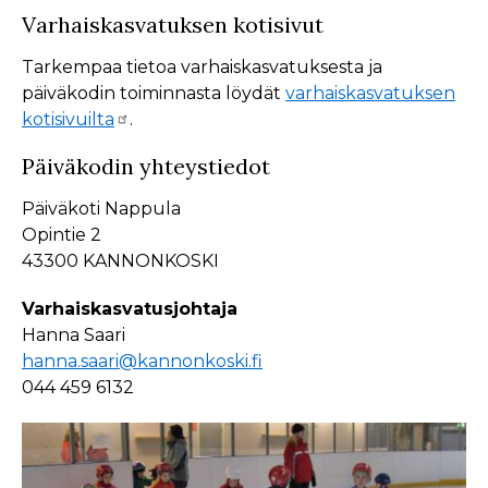
Varhaiskasvatuksen kotisivut
Tarkempaa tietoa varhaiskasvatuksesta ja
päiväkodin toiminnasta löydät
varhaiskasvatuksen
kotisivuilta
.
Päiväkodin yhteystiedot
Päiväkoti Nappula
Opintie 2
43300 KANNONKOSKI
Varhaiskasvatusjohtaja
Hanna Saari
hanna.saari@kannonkoski.fi
044 459 6132