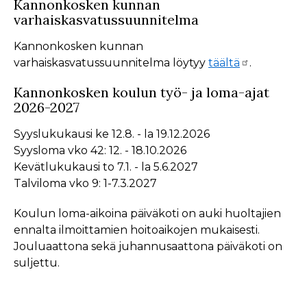
Kannonkosken kunnan
varhaiskasvatussuunnitelma
Kannonkosken kunnan
varhaiskasvatussuunnitelma löytyy
täältä
.
Kannonkosken koulun työ- ja loma-ajat
2026-2027
Syyslukukausi ke 12.8. - la 19.12.2026
Syysloma vko 42: 12. - 18.10.2026
Kevätlukukausi to 7.1. - la 5.6.2027
Talviloma vko 9: 1-7.3.2027
Koulun loma-aikoina päiväkoti on auki huoltajien
ennalta ilmoittamien hoitoaikojen mukaisesti.
Jouluaattona sekä juhannusaattona päiväkoti on
suljettu.