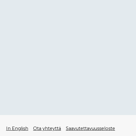
Alatunniste
In English
Ota yhteyttä
Saavutettavuusseloste
valikko