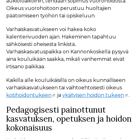
aukioloaikoihin, tehdään sopimus vuorohoidosta.
Oikeus vuorohoitoon perustuu huoltajien
päätoimiseen työhön tai opiskeluun.
Varhaiskasvatukseen voi hakea koko
kalenterivuoden ajan. Hakeminen tapahtuu
sähköisesti oheisesta linkistä..
Varhaiskasvatuspaikka on Kannonkoskella pysyvä
aina kouluikään saakka, mikäli vanhemmat eivät
irtisano paikkaa.
Kaikilla alle kouluikäisillä on oikeus kunnalliseen
varhaiskasvatukseen tai vaihtoehtoisesti oikeus
kotihoidontukeen
ja
yksityisen hoidon tukeen
.
Pedagogisesti painottunut
kasvatuksen, opetuksen ja hoidon
kokonaisuus