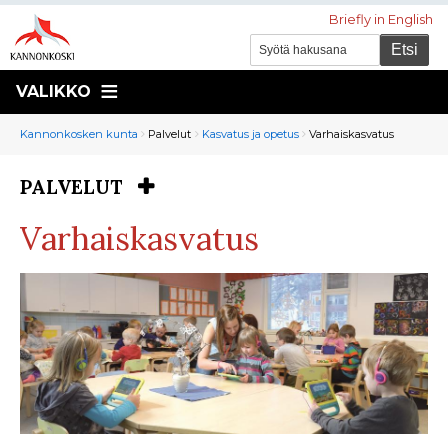
Briefly in English
VALIKKO
Murupolku
You
Kannonkosken kunta
Palvelut
Kasvatus ja opetus
Varhaiskasvatus
are
here:
PALVELUT
You
are
Varhaiskasvatus
here: