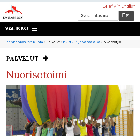
Briefly in English
VALIKKO
Murupolku
You
Kannonkosken kunta
Palvelut
Kulttuuri ja vapaa-aika
Nuorisotyö
are
here:
PALVELUT
You
are
Nuorisotoimi
here: