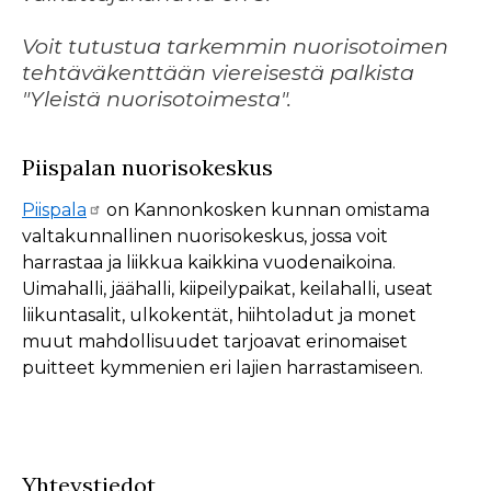
Voit tutustua tarkemmin nuorisotoimen
tehtäväkenttään viereisestä palkista
"Yleistä nuorisotoimesta".
Piispalan nuorisokeskus
Piispala
on Kannonkosken kunnan omistama
valtakunnallinen nuorisokeskus, jossa voit
harrastaa ja liikkua kaikkina vuodenaikoina.
Uimahalli, jäähalli, kiipeilypaikat, keilahalli, useat
liikuntasalit, ulkokentät, hiihtoladut ja monet
muut mahdollisuudet tarjoavat erinomaiset
puitteet kymmenien eri lajien harrastamiseen.
Yhteystiedot