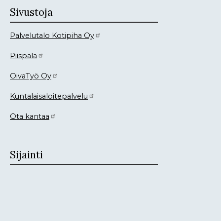
Sivustoja
Palvelutalo Kotipiha Oy
Piispala
OivaTyö Oy
Kuntalaisaloitepalvelu
Ota kantaa
Sijainti