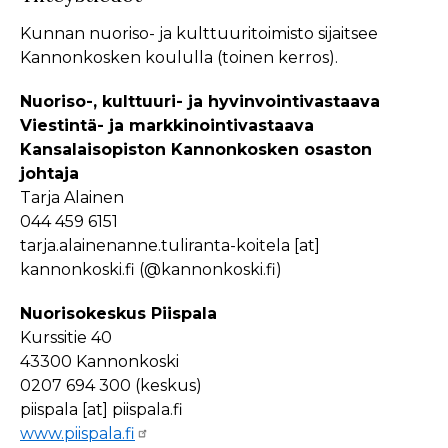
Kunnan nuoriso- ja kulttuuritoimisto sijaitsee
Kannonkosken koululla (toinen kerros).
Nuoriso-, kulttuuri- ja hyvinvointivastaava
Viestintä- ja markkinointivastaava
Kansalaisopiston Kannonkosken osaston
johtaja
Tarja Alainen
044 459 6151
tarja.alainen
anne.tuliranta-koitela
[at]
kannonkoski.fi
(@kannonkoski.fi)
Nuorisokeskus Piispala
Kurssitie 40
43300 Kannonkoski
0207 694 300 (keskus)
piispala
[at]
piispala.fi
www.piispala.fi