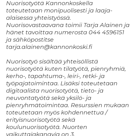
Nuorisotyötä Kannonkoskella
toteutetaan monipuolisesti ja laaja-
alaisessa yhteistyössä.
Nuorisovastaavana toimii Tarja Alainen ja
hänet tavoittaa numerosta 044 4596151
ja sähköpostitse
tarja.alainen@kannonkoski.fi
Nuorisotyö sisältää yhteisöllistä
nuorisotyötä kuten tilatyötä, pienryhmiä,
kerho-, tapahtuma-, leiri-, retki- ja
työpajatoimintaa. Lisäksi toteutetaan
digitaalista nuorisotyötä, tieto- ja
neuvontatyötä sekä yksilö- ja
pienryhmätoimintaa. Resurssien mukaan
toteutetaan myös kohdennettua /
erityisnuorisotyötä sekä
koulunuorisotyötä. Nuorten
vaikuttajakanavia on 3.