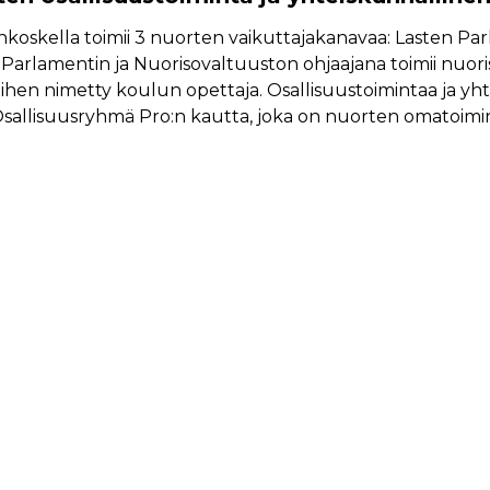
koskella toimii 3 nuorten vaikuttajakanavaa: Lasten Par
 Parlamentin ja Nuorisovaltuuston ohjaajana toimii nuori
iihen nimetty koulun opettaja. Osallisuustoimintaa ja yh
sallisuusryhmä Pro:n kautta, joka on nuorten omatoim