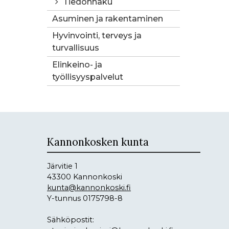
Tiedonhaku
Asuminen ja rakentaminen
Hyvinvointi, terveys ja
turvallisuus
Elinkeino- ja
työllisyyspalvelut
Kannonkosken kunta
Järvitie 1
43300 Kannonkoski
kunta@kannonkoski.fi
Y-tunnus 0175798-8
Sähköpostit: