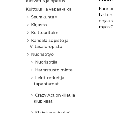
Kasvatus ja opetus
Kannon
Kulttuuri ja vapaa-aika
Lasten
Seurakunta
ohjaa s
Kirjasto
myös O
Kulttuuritoimi
Kansalaisopisto ja
Viitasalo-opisto
Nuorisotyö
Nuorisotila
Harrastustoiminta
Leirit, retket ja
tapahtumat
Crazy Action -illat ja
klubi-illat
Etsivä nuorisotyö