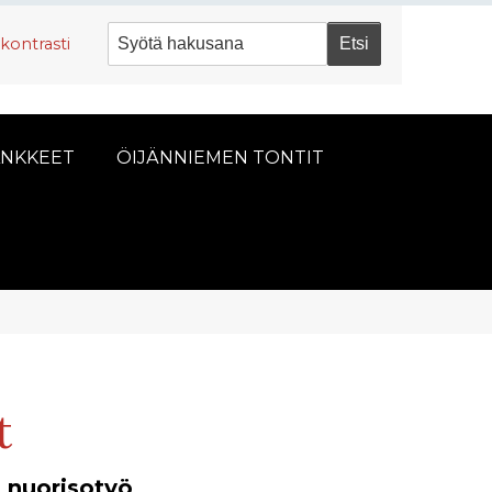
kontrasti
NKKEET
ÖIJÄNNIEMEN TONTIT
t
n nuorisotyö