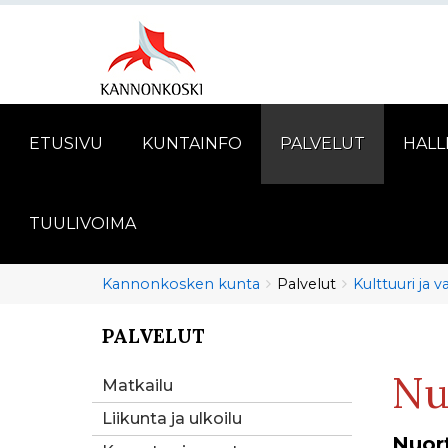
ETUSIVU
KUNTAINFO
PALVELUT
HALL
TUULIVOIMA
Murupolku
You
Kannonkosken kunta
Palvelut
Kulttuuri ja 
are
here:
PALVELUT
You
are
Nu
here:
Matkailu
Liikunta ja ulkoilu
Nuort