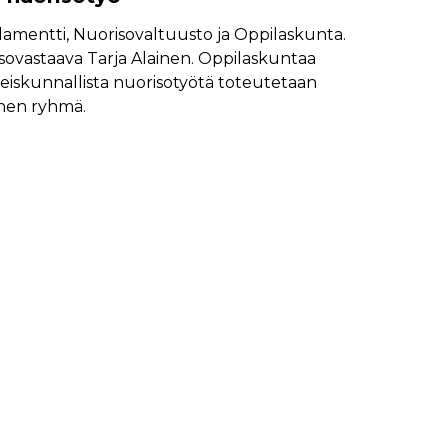
lamentti, Nuorisovaltuusto ja Oppilaskunta.
sovastaava Tarja Alainen. Oppilaskuntaa
teiskunnallista nuorisotyötä toteutetaan
inen ryhmä.