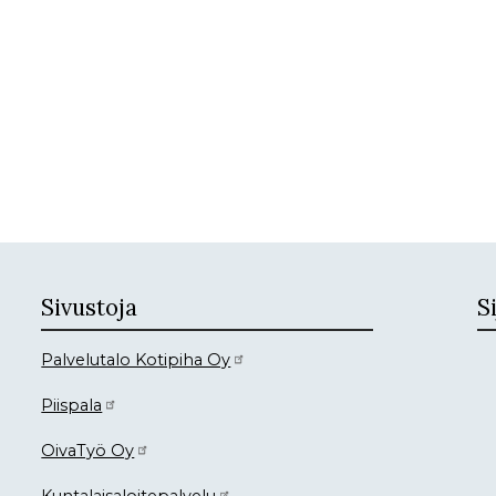
Sivustoja
Si
Palvelutalo Kotipiha Oy
Piispala
OivaTyö Oy