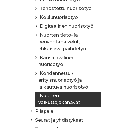
Tehostettu nuorisotyö
Koulunuorisotyö
Digitaalinen nuorisotyö
Nuorten tieto- ja
neuvontapalvelut,
ehkäisevä päihdetyö
Kansainvälinen
nuorisotyö
Kohdennettu /
erityisnuorisotyö ja
jalkautuva nuorisotyö
Nuorten
vaikuttajakanavat
Piispala
Seurat ja yhdistykset