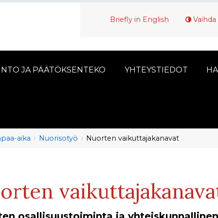
Briefly in English
Vaihda 
INTO JA PÄÄTÖKSENTEKO
YHTEYSTIEDOT
HA
vapaa-aika
Nuorisotyö
Nuorten vaikuttajakanavat
orten vaikuttajakanava
en osallisuustoiminta ja yhteiskunnalline