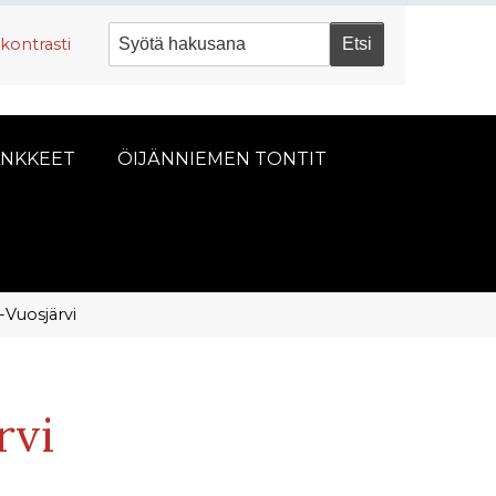
kontrasti
NKKEET
ÖIJÄNNIEMEN TONTIT
i-Vuosjärvi
rvi