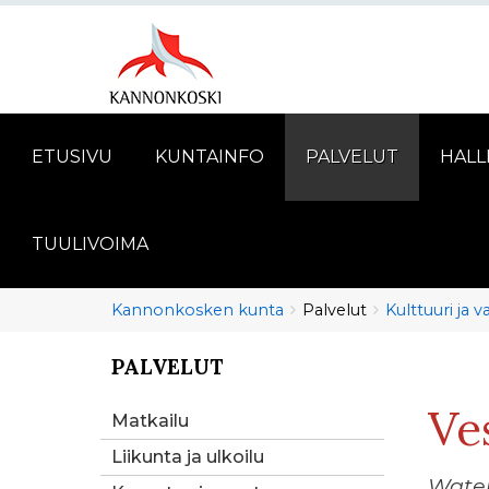
ETUSIVU
KUNTAINFO
PALVELUT
HALL
TUULIVOIMA
Murupolku
You
Kannonkosken kunta
Palvelut
Kulttuuri ja 
are
here:
PALVELUT
You
are
Ve
here:
Matkailu
Liikunta ja ulkoilu
Water