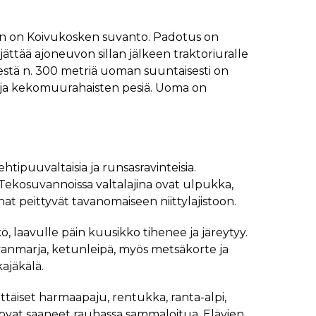
rin on Koivukosken suvanto. Padotus on
ättää ajoneuvon sillan jälkeen traktoriuralle
Tiestä n. 300 metriä uoman suuntaisesti on
ita ja kekomuurahaisten pesiä. Uoma on
tipuuvaltaisia ja runsasravinteisia.
 ”Tekosuvannoissa valtalajina ovat ulpukka,
nat peittyvät tavanomaiseen niittylajistoon.
 laavulle päin kuusikko tihenee ja järeytyy.
vanmarja, ketunleipä, myös metsäkorte ja
ajäkälä.
ttäiset harmaapaju, rentukka, ranta-alpi,
ovat saaneet rauhassa sammaloitua. Elävien