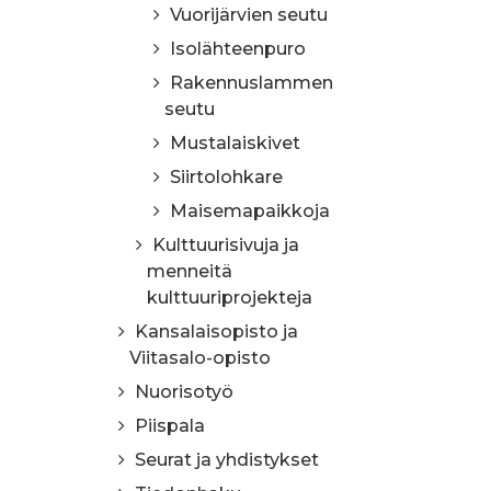
Vuorijärvien seutu
Isolähteenpuro
Rakennuslammen
seutu
Mustalaiskivet
Siirtolohkare
Maisemapaikkoja
Kulttuurisivuja ja
menneitä
kulttuuriprojekteja
Kansalaisopisto ja
Viitasalo-opisto
Nuorisotyö
Piispala
Seurat ja yhdistykset