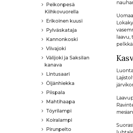
nauha
Peikonpesä
Kiihkovuorella
Uomaa 
Erikoinen kuusi
Lokakyl
vasemma
Pylväskataja
laavu, 
Kannonkoski
pelkkä
Viivajoki
Kasv
Välijoki ja Saksilan
kanava
Luontai
Lintusaari
Lajisto
Öijänhiekka
järviko
Piispala
Laavup
Mahtihaapa
Ravint
Töyrilampi
mesiang
Koiralampi
Suorast
Pirunpelto
luhtal