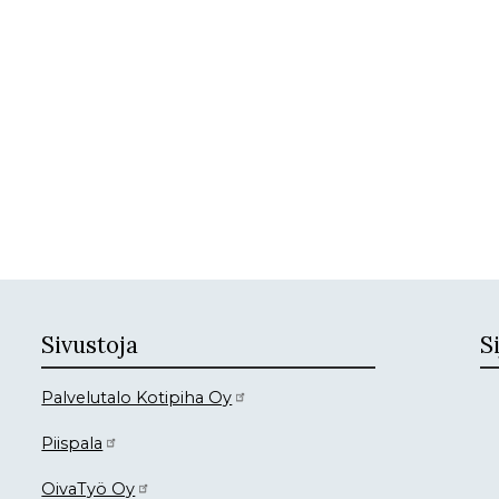
Sivustoja
Si
Palvelutalo Kotipiha Oy
Piispala
OivaTyö Oy