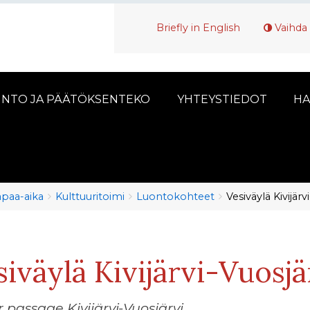
Briefly in English
Vaihda 
INTO JA PÄÄTÖKSENTEKO
YHTEYSTIEDOT
HA
vapaa-aika
Kulttuuritoimi
Luontokohteet
Vesiväylä Kivijärv
siväylä Kivijärvi-Vuosjä
 passage Kivijärvi-Vuosjärvi