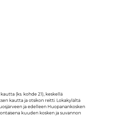
kautta (ks. kohde 21), keskellä
 kautta ja otsikon reitti. Lokakylältä
ta Vuosjärveen ja edelleen Huopanankosken
 luontaisena kuuden kosken ja suvannon