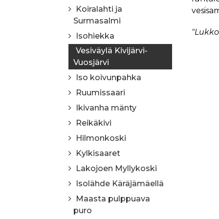
Koiralahti ja
vesisa
Surmasalmi
"Lukkoo
Isohiekka
Vesiväylä Kivijärvi-
Vuosjärvi
Iso koivunpahka
Ruumissaari
Ikivanha mänty
Reikäkivi
Hilmonkoski
Kylkisaaret
Lakojoen Myllykoski
Isolähde Käräjämäellä
Maasta pulppuava
puro