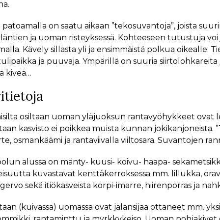
na.
patoamalla on saatu aikaan ”tekosuvantoja”, joista suu
äntien ja uoman risteyksessä. Kohteeseen tutustuja voi j
lla. Kävely sillasta yli ja ensimmäistä polkua oikealle. 
tulipaikka ja puuvaja. Ympärillä on suuria siirtolohkare
ä kiveä…
itietoja
silta osiltaan uoman yläjuoksun rantavyöhykkeet ovat leh
ltaan kasvisto ei poikkea muista kunnan jokikanjoneista.
rte, osmankäämi ja rantaviivalla viiltosara. Suvantojen ran
olun alussa on mänty- kuusi- koivu- haapa- sekametsikkö,
eisuutta kuvastavat kenttäkerroksessa mm. lillukka, ora
ervo sekä itiökasveista korpi-imarre, hiirenporras ja nahk
aan (kuivassa) uomassa ovat jalansijaa ottaneet mm. yksi
emmikki, rantaminttu ja myrkkykeiso. Uoman pohjakivet 