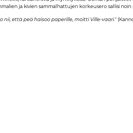
mmalien ja kivien sammalhattujen korkeusero sallisi no
 nii, että peä haisoo paperille, moitti Ville-vaari."
(Kanno