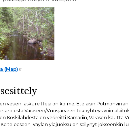
la (Map)
isesittely
ven vesien laskureittejä on kolme. Eteläisin Potmonvirran 
lahdesta Varaseen/Vuosjärveen tekoyhteys voimalaitoksen
rven Koskilahdesta on vesireitti Kämäriin, Varasen kaut
 Keiteleeseen. Väylän yläjuoksu on säilynyt jokseenkin