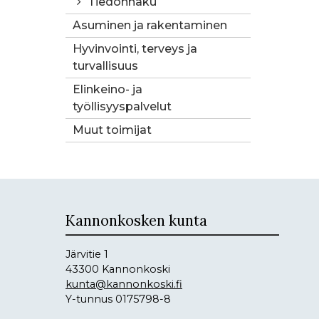
Tiedonhaku
Asuminen ja rakentaminen
Hyvinvointi, terveys ja
turvallisuus
Elinkeino- ja
työllisyyspalvelut
Muut toimijat
Kannonkosken kunta
Järvitie 1
43300 Kannonkoski
kunta@kannonkoski.fi
Y-tunnus 0175798-8