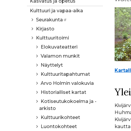
Kasvatus ja opetus
Kulttuuri ja vapaa-aika
Seurakunta
Kirjasto
Kulttuuritoimi
Elokuvateatteri
Valamon munkit
Näyttelyt
Kartal
Kulttuuritapahtumat
Arvo Holmin valokuvia
Yle
Historialliset kartat
Kotiseutukokoelma ja -
Kivijär
arkisto
Huhmar
Kulttuurikohteet
Kivijä
Luontokohteet
kautta