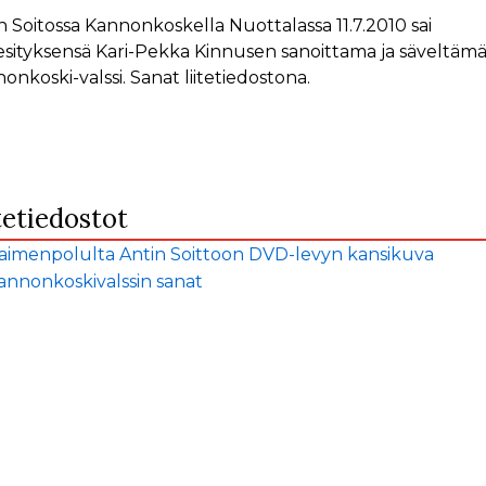
n Soitossa Kannonkoskella Nuottalassa 11.7.2010 sai
esityksensä Kari-Pekka Kinnusen sanoittama ja säveltäm
onkoski-valssi. Sanat liitetiedostona.
tetiedostot
aimenpolulta Antin Soittoon DVD-levyn kansikuva
annonkoskivalssin sanat