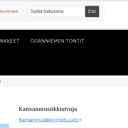
kontrasti
NKKEET
ÖIJÄNNIEMEN TONTIT
o
Kansanmusiikkisivuja
Kansanmusiikki-instituutti