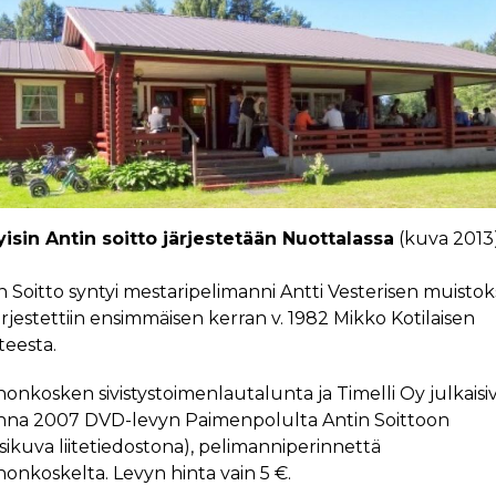
isin Antin soitto järjestetään Nuottalassa
(kuva 2013
n Soitto syntyi mestaripelimanni Antti Vesterisen muistoks
ärjestettiin ensimmäisen kerran v. 1982 Mikko Kotilaisen
tteesta.
onkosken sivistystoimenlautalunta ja Timelli Oy julkaisi
na 2007 DVD-levyn Paimenpolulta Antin Soittoon
sikuva liitetiedostona), pelimanniperinnettä
onkoskelta. Levyn hinta vain 5 €.