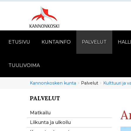
ETUSIVU
KUNTAINFO
PALVELUT
HALL
TUULIVOIMA
Murupolku
You
Kannonkosken kunta
Palvelut
Kulttuuri ja 
are
here:
PALVELUT
You
are
A
here:
Matkailu
Liikunta ja ulkoilu