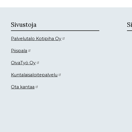
Sivustoja
Si
Palvelutalo Kotipiha Oy
Piispala
OivaTyö Oy
Kuntalaisaloitepalvelu
Ota kantaa