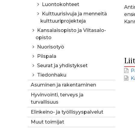
Luontokohteet
Anti
Kulttuurisivuja ja menneitä
ensi
kulttuuriprojekteja
Kann
Kansalaisopisto ja Viitasalo-
opisto
Nuorisotyö
Piispala
Lii
Seurat ja yhdistykset
P
Tiedonhaku
K
Asuminen ja rakentaminen
Hyvinvointi, terveys ja
turvallisuus
Elinkeino- ja työllisyyspalvelut
Muut toimijat