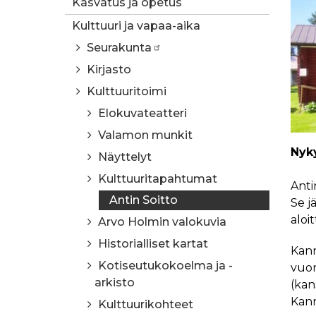
Kasvatus ja opetus
Kulttuuri ja vapaa-aika
Seurakunta
Kirjasto
Kulttuuritoimi
Elokuvateatteri
Valamon munkit
Nyky
Näyttelyt
Kulttuuritapahtumat
Anti
Antin Soitto
Se j
aloi
Arvo Holmin valokuvia
Historialliset kartat
Kann
Kotiseutukokoelma ja -
vuon
arkisto
(kan
Kann
Kulttuurikohteet