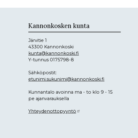
Kannonkosken kunta
Järvitie 1
43300 Kannonkoski
kunta@kannonkoski.fi
Y-tunnus 0175798-8
Sähköpostit:
etunimi.sukunimi@kannonkoski.fi
Kunnantalo avoinna ma - to klo 9 - 15
pe ajanvarauksella
Yhteydenottopyyntö