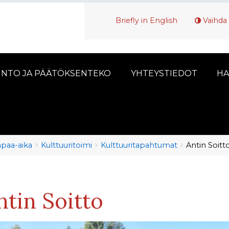
Briefly in English
Vaihda 
INTO JA PÄÄTÖKSENTEKO
YHTEYSTIEDOT
HA
vapaa-aika
Kulttuuritoimi
Kulttuuritapahtumat
Antin Soitt
ntin Soitto