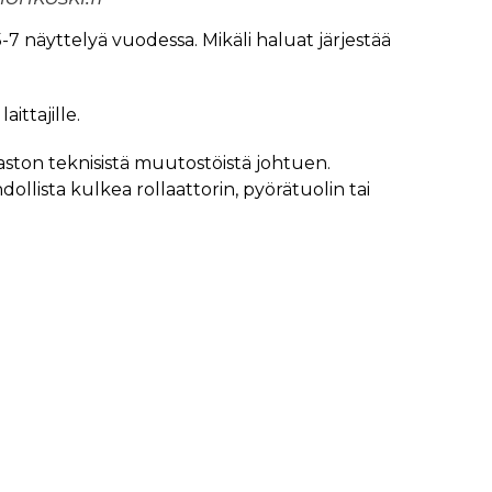
-7 näyttelyä vuodessa. Mikäli haluat järjestää
aittajille.
jaston teknisistä muutostöistä johtuen.
dollista kulkea rollaattorin, pyörätuolin tai