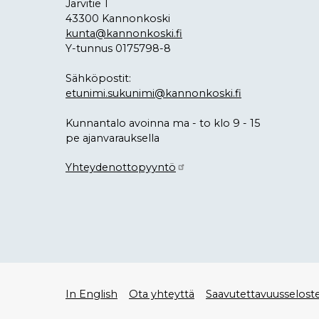
Järvitie 1
43300 Kannonkoski
kunta@kannonkoski.fi
Y-tunnus 0175798-8
Sähköpostit:
etunimi.sukunimi@kannonkoski.fi
Kunnantalo avoinna ma - to klo 9 - 15
pe ajanvarauksella
Yhteydenottopyyntö
Alatunniste
In English
Ota yhteyttä
Saavutettavuusselost
valikko