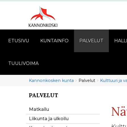
ETUSIVU
KUNTAINFO
PALVELUT
HALL
TUULIVOIMA
Murupolku
You
Kannonkosken kunta
Palvelut
Kulttuuri ja 
are
here:
PALVELUT
You
are
Nä
here:
Matkailu
Liikunta ja ulkoilu
Kultt