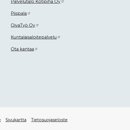
Palvelutalo Kotipiha Oy
Piispala
OivaTyö Oy
Kuntalaisaloitepalvelu
Ota kantaa
e
Sivukartta
Tietosuojaseloste