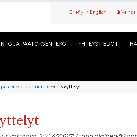
Briefly in English
Vaihda 
INTO JA PÄÄTÖKSENTEKO
YHTEYSTIEDOT
HA
vapaa-aika
Kulttuuritoimi
Näyttelyt
yttelyt
uurivastaava 044 4596151 / tarja.alainen@kann