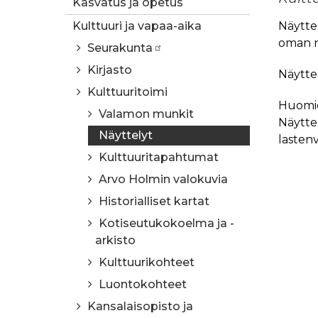
Kasvatus ja opetus
Kulttuuri ja vapaa-aika
Näyttel
oman n
Seurakunta
Kirjasto
Näyttel
Kulttuuritoimi
Huomioi
Valamon munkit
Näyttel
Näyttelyt
lasten
Kulttuuritapahtumat
Arvo Holmin valokuvia
Historialliset kartat
Kotiseutukokoelma ja -
arkisto
Kulttuurikohteet
Luontokohteet
Kansalaisopisto ja