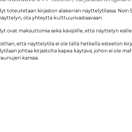
yt toteutetaan kirjaston alakerran näyttelytilassa. Noin 5
äyttelyn, ota yhteyttä kulttuurivastaavaan.
yt ovat maksuttomia sekä kävijöille, että näyttelyn esille l
than, että näyttelytila ei ole tällä hetkellä esteetön kir
ytilaan johtaa kirjastolta kapea käytävä, johon ei ole mah
vaunujen kanssa.