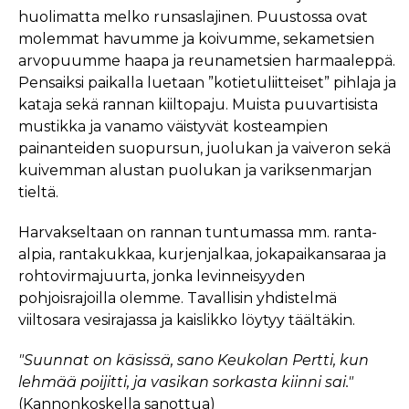
huolimatta melko runsaslajinen. Puustossa ovat
molemmat havumme ja koivumme, sekametsien
arvopuumme haapa ja reunametsien harmaaleppä.
Pensaiksi paikalla luetaan ”kotietuliitteiset” pihlaja ja
kataja sekä rannan kiiltopaju. Muista puuvartisista
mustikka ja vanamo väistyvät kosteampien
painanteiden suopursun, juolukan ja vaiveron sekä
kuivemman alustan puolukan ja variksenmarjan
tieltä.
Harvakseltaan on rannan tuntumassa mm. ranta-
alpia, rantakukkaa, kurjenjalkaa, jokapaikansaraa ja
rohtovirmajuurta, jonka levinneisyyden
pohjoisrajoilla olemme. Tavallisin yhdistelmä
viiltosara vesirajassa ja kaislikko löytyy täältäkin.
"Suunnat on käsissä, sano Keukolan Pertti, kun
lehmää poijitti, ja vasikan sorkasta kiinni sai."
(Kannonkoskella sanottua)