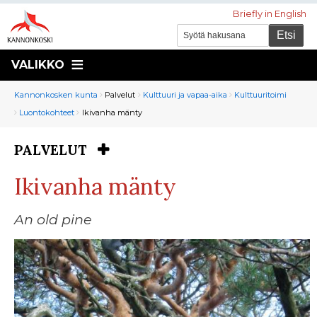
Briefly in English
VALIKKO
Murupolku
You
Kannonkosken kunta
Palvelut
Kulttuuri ja vapaa-aika
Kulttuuritoimi
are
Luontokohteet
Ikivanha mänty
here:
PALVELUT
You
are
Ikivanha mänty
here:
An old pine