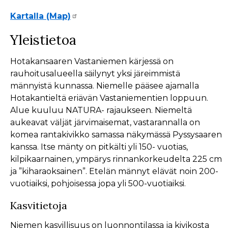
Kartalla (Map)
Yleistietoa
Hotakansaaren Vastaniemen kärjessä on
rauhoitusalueella säilynyt yksi järeimmistä
männyistä kunnassa. Niemelle pääsee ajamalla
Hotakantieltä eriävän Vastaniementien loppuun.
Alue kuuluu NATURA- rajaukseen. Niemeltä
aukeavat väljät järvimaisemat, vastarannalla on
komea rantakivikko samassa näkymässä Pyssysaaren
kanssa. Itse mänty on pitkälti yli 150- vuotias,
kilpikaarnainen, ympärys rinnankorkeudelta 225 cm
ja ”kiharaoksainen”. Etelän männyt elävät noin 200-
vuotiaiksi, pohjoisessa jopa yli 500-vuotiaiksi.
Kasvitietoja
Niemen kasvillisuus on luonnontilassa ja kivikosta