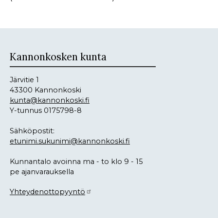
Kannonkosken kunta
Järvitie 1
43300 Kannonkoski
kunta@kannonkoski.fi
Y-tunnus 0175798-8
Sähköpostit:
etunimi.sukunimi@kannonkoski.fi
Kunnantalo avoinna ma - to klo 9 - 15
pe ajanvarauksella
Yhteydenottopyyntö