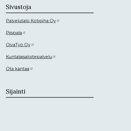
Sivustoja
Palvelutalo Kotipiha Oy
Piispala
OivaTyö Oy
Kuntalaisaloitepalvelu
Ota kantaa
Sijainti