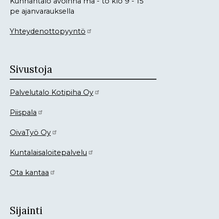
Kunnantalo avoinna ma - to klo 9 - 15
pe ajanvarauksella
Yhteydenottopyyntö
Sivustoja
Palvelutalo Kotipiha Oy
Piispala
OivaTyö Oy
Kuntalaisaloitepalvelu
Ota kantaa
Sijainti