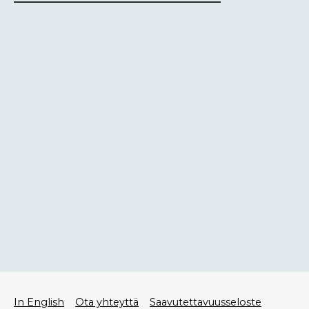
Alatunniste
In English
Ota yhteyttä
Saavutettavuusseloste