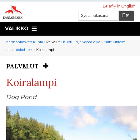
Briefly in English
VALIKKO
Murupolku
You
Kannonkosken kunta
Palvelut
Kulttuuri ja vapaa-aika
Kulttuuritoimi
are
Luontokohteet
Koiralampi
here:
PALVELUT
You
are
Koiralampi
here:
Dog Pond