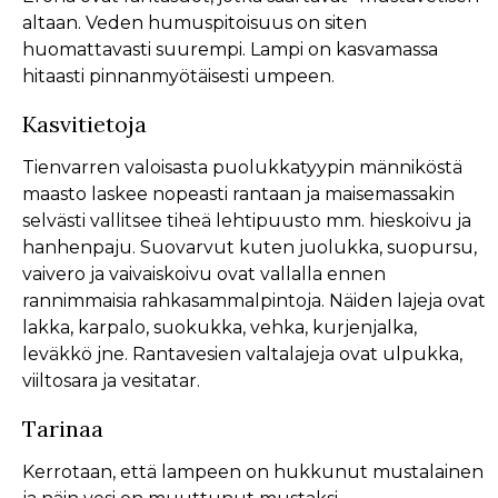
altaan. Veden humuspitoisuus on siten
huomattavasti suurempi. Lampi on kasvamassa
hitaasti pinnanmyötäisesti umpeen.
Kasvitietoja
Tienvarren valoisasta puolukkatyypin männiköstä
maasto laskee nopeasti rantaan ja maisemassakin
selvästi vallitsee tiheä lehtipuusto mm. hieskoivu ja
hanhenpaju. Suovarvut kuten juolukka, suopursu,
vaivero ja vaivaiskoivu ovat vallalla ennen
rannimmaisia rahkasammalpintoja. Näiden lajeja ovat
lakka, karpalo, suokukka, vehka, kurjenjalka,
leväkkö jne. Rantavesien valtalajeja ovat ulpukka,
viiltosara ja vesitatar.
Tarinaa
Kerrotaan, että lampeen on hukkunut mustalainen