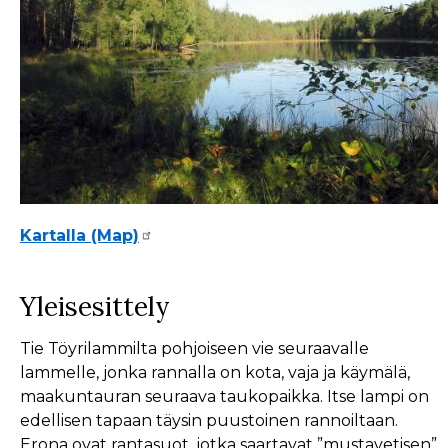
Kartalla (Map)
Yleisesittely
Tie Töyrilammilta pohjoiseen vie seuraavalle
lammelle, jonka rannalla on kota, vaja ja käymälä,
maakuntauran seuraava taukopaikka. Itse lampi on
edellisen tapaan täysin puustoinen rannoiltaan.
Erona ovat rantasuot, jotka saartavat ”mustavetisen”