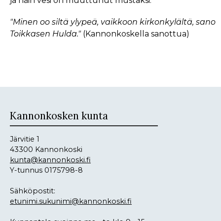
ja näin vesi on muuttunut mustaksi.
"Minen oo siltä ylypeä, vaikkoon kirkonkylältä, sano
Toikkasen Hulda."
(Kannonkoskella sanottua)
Kannonkosken kunta
Järvitie 1
43300 Kannonkoski
kunta@kannonkoski.fi
Y-tunnus 0175798-8
Sähköpostit:
etunimi.sukunimi@kannonkoski.fi