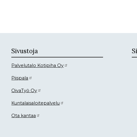
Sivustoja
Si
Palvelutalo Kotipiha Oy
Piispala
OivaTyö Oy
Kuntalaisaloitepalvelu
Ota kantaa