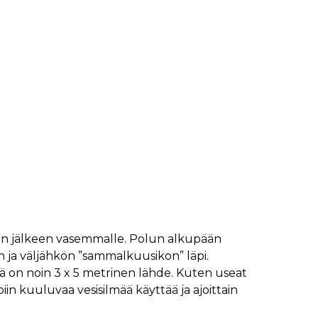
njan jälkeen vasemmalle. Polun alkupään
en ja väljähkön ”sammalkuusikon” läpi.
ä on noin 3 x 5 metrinen lähde. Kuten useat
 kuuluvaa vesisilmää käyttää ja ajoittain