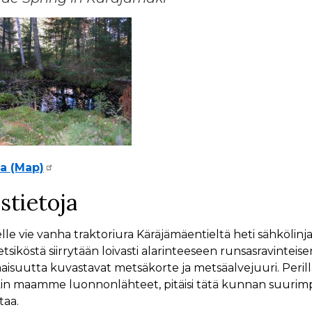
la (Map)
stietoja
lle vie vanha traktoriura Käräjämäentieltä heti sähköli
siköstä siirrytään loivasti alarinteeseen runsasravinteis
aisuutta kuvastavat metsäkorte ja metsäalvejuuri. Perill
n maamme luonnonlähteet, pitäisi tätä kunnan suurimpiin
taa.