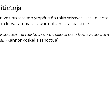
itietoja
 vesi on tasaisen ympäristön takia seisovaa. Useille lähteikö
ia lehväsammalia lukuunottamatta täällä ole.
köö suun nii raikkaaks, kun sillä ei ois ikkää syntiä puh
i."
(Kannonkoskella sanottua)