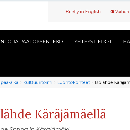
Briefly in English
Vaihda 
INTO JA PÄÄTÖKSENTEKO
YHTEYSTIEDOT
HA
vapaa-aika
Kulttuuritoimi
Luontokohteet
Isolähde Käräjäm
olähde Käräjämäellä
hde Spring in Käräjämäki