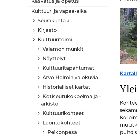
Kasvatus ja opetus
Kulttuuri ja vapaa-aika
Seurakunta
Kirjasto
Kulttuuritoimi
Valamon munkit
Näyttelyt
Kulttuuritapahtumat
Kartal
Arvo Holmin valokuvia
Ylei
Historialliset kartat
Kotiseutukokoelma ja -
Kohtee
arkisto
sekamet
Kulttuurikohteet
Korpim
Luontokohteet
muutki
Peikonpesä
puhdis