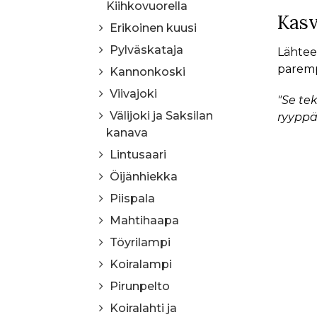
Kiihkovuorella
Kasv
Erikoinen kuusi
Pylväskataja
Lähteen
paremp
Kannonkoski
Viivajoki
"Se tek
Välijoki ja Saksilan
ryyppäs
kanava
Lintusaari
Öijänhiekka
Piispala
Mahtihaapa
Töyrilampi
Koiralampi
Pirunpelto
Koiralahti ja