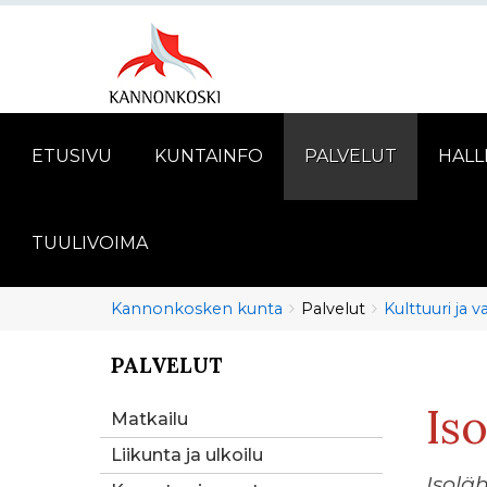
ETUSIVU
KUNTAINFO
PALVELUT
HALL
TUULIVOIMA
Murupolku
You
Kannonkosken kunta
Palvelut
Kulttuuri ja 
are
here:
PALVELUT
You
are
Is
here:
Matkailu
Liikunta ja ulkoilu
Isolä