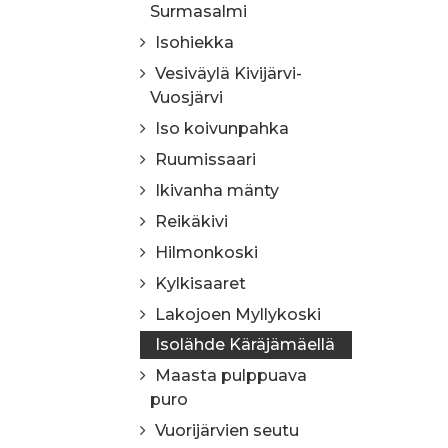
Surmasalmi
Isohiekka
Vesiväylä Kivijärvi-
Vuosjärvi
Iso koivunpahka
Ruumissaari
Ikivanha mänty
Reikäkivi
Hilmonkoski
Kylkisaaret
Lakojoen Myllykoski
Isolähde Käräjämäellä
Maasta pulppuava
puro
Vuorijärvien seutu