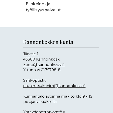
Elinkeino- ja
työllisyyspalvelut
Kannonkosken kunta
Järvitie 1
43300 Kannonkoski
kunta@kannonkoski.fi
Y-tunnus 0175798-8
Sähköpostit:
etunimi.sukunimi@kannonkoski.fi
Kunnantalo avoinna ma - to klo 9 - 15
pe ajanvarauksella
Yhteydenottopyyntö