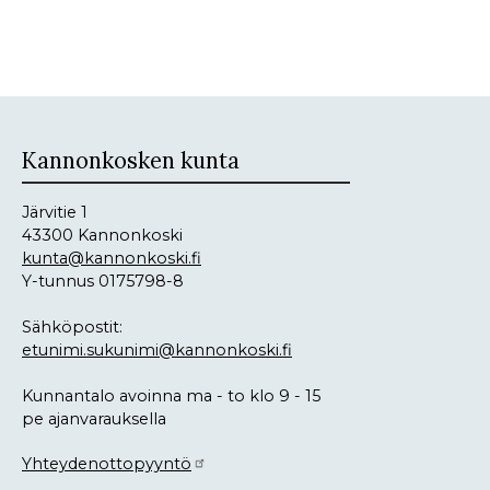
Kannonkosken kunta
Järvitie 1
43300 Kannonkoski
kunta@kannonkoski.fi
Y-tunnus 0175798-8
Sähköpostit:
etunimi.sukunimi@kannonkoski.fi
Kunnantalo avoinna ma - to klo 9 - 15
pe ajanvarauksella
Yhteydenottopyyntö