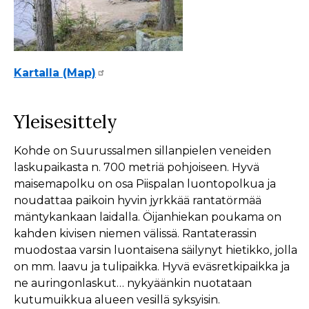
Kartalla (Map)
Yleisesittely
Kohde on Suurussalmen sillanpielen veneiden
laskupaikasta n. 700 metriä pohjoiseen. Hyvä
maisemapolku on osa Piispalan luontopolkua ja
noudattaa paikoin hyvin jyrkkää rantatörmää
mäntykankaan laidalla. Öijanhiekan poukama on
kahden kivisen niemen välissä. Rantaterassin
muodostaa varsin luontaisena säilynyt hietikko, jolla
on mm. laavu ja tulipaikka. Hyvä eväsretkipaikka ja
ne auringonlaskut… nykyäänkin nuotataan
kutumuikkua alueen vesillä syksyisin.