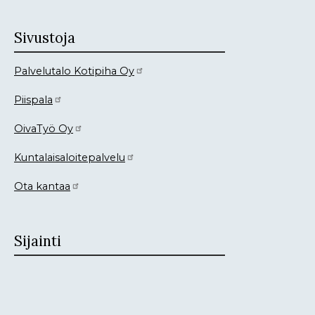
Sivustoja
Palvelutalo Kotipiha Oy
Piispala
OivaTyö Oy
Kuntalaisaloitepalvelu
Ota kantaa
Sijainti