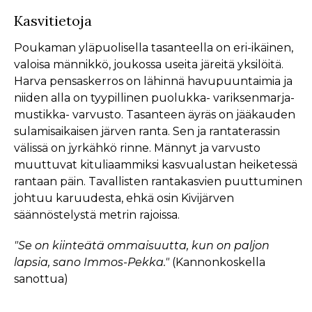
Kasvitietoja
Poukaman yläpuolisella tasanteella on eri-ikäinen,
valoisa männikkö, joukossa useita järeitä yksilöitä.
Harva pensaskerros on lähinnä havupuuntaimia ja
niiden alla on tyypillinen puolukka- variksenmarja-
mustikka- varvusto. Tasanteen äyräs on jääkauden
sulamisaikaisen järven ranta. Sen ja rantaterassin
välissä on jyrkähkö rinne. Männyt ja varvusto
muuttuvat kituliaammiksi kasvualustan heiketessä
rantaan päin. Tavallisten rantakasvien puuttuminen
johtuu karuudesta, ehkä osin Kivijärven
säännöstelystä metrin rajoissa.
"Se on kiinteätä ommaisuutta, kun on paljon
lapsia, sano Immos-Pekka."
(Kannonkoskella
sanottua)