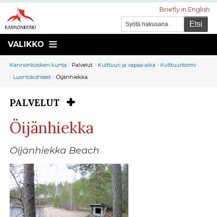
Briefly in English
VALIKKO
Murupolku
You
Kannonkosken kunta
Palvelut
Kulttuuri ja vapaa-aika
Kulttuuritoimi
are
Luontokohteet
Öijänhiekka
here:
PALVELUT
You
are
Öijänhiekka
here:
Öijänhiekka Beach