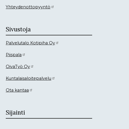
Yhteydenottopyyntö
Sivustoja
Palvelutalo Kotipiha Oy
Piispala
OivaTyö Oy
Kuntalaisaloitepalvelu
Ota kantaa
Sijainti