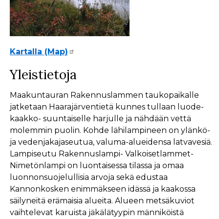
Kartalla (Map)
Yleistietoja
Maakuntauran Rakennuslammen taukopaikalle
jatketaan Haarajärventietä kunnes tullaan luode-
kaakko- suuntaiselle harjulle ja nähdään vettä
molemmin puolin. Kohde lähilampineen on ylänkö-
ja vedenjakajaseutua, valuma-alueidensa latvavesiä.
Lampiseutu Rakennuslampi- Valkoisetlammet-
Nimetönlampi on luontaisessa tilassa ja omaa
luonnonsuojelullisia arvoja sekä edustaa
Kannonkosken enimmäkseen idässä ja kaakossa
säilyneitä erämaisia alueita. Alueen metsäkuviot
vaihtelevat karuista jäkälätyypin männiköistä