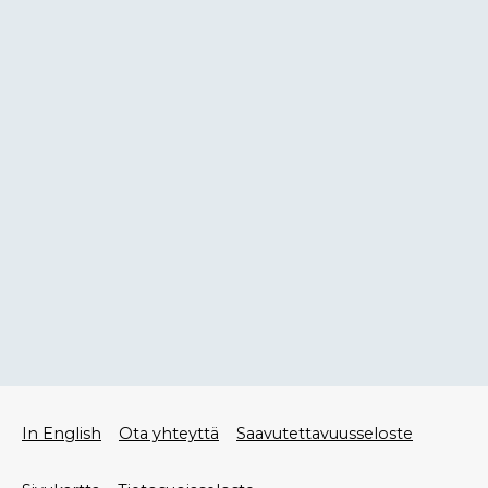
Alatunniste
In English
Ota yhteyttä
Saavutettavuusseloste
valikko