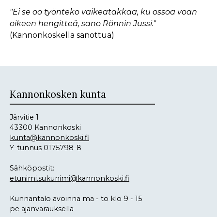
"Ei se oo työnteko vaikeatakkaa, ku ossoa voan
oikeen hengitteä, sano Rönnin Jussi."
(Kannonkoskella sanottua)
Kannonkosken kunta
Järvitie 1
43300 Kannonkoski
kunta@kannonkoski.fi
Y-tunnus 0175798-8
Sähköpostit:
etunimi.sukunimi@kannonkoski.fi
Kunnantalo avoinna ma - to klo 9 - 15
pe ajanvarauksella