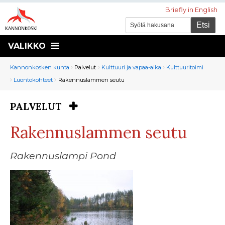
Briefly in English
VALIKKO
Murupolku
You
Kannonkosken kunta
Palvelut
Kulttuuri ja vapaa-aika
Kulttuuritoimi
are
Luontokohteet
Rakennuslammen seutu
here:
PALVELUT
You
are
Rakennuslammen seutu
here:
Rakennuslampi Pond