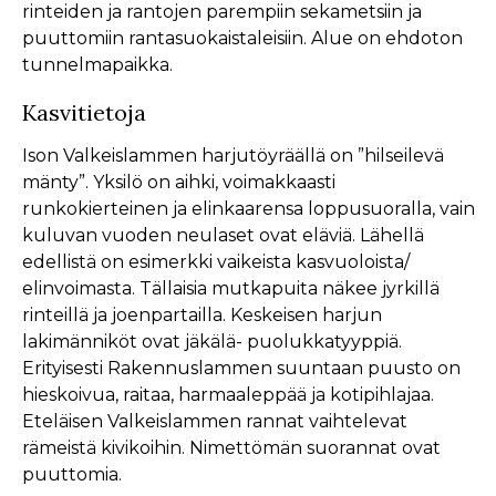
rinteiden ja rantojen parempiin sekametsiin ja
puuttomiin rantasuokaistaleisiin. Alue on ehdoton
tunnelmapaikka.
Kasvitietoja
Ison Valkeislammen harjutöyräällä on ”hilseilevä
mänty”. Yksilö on aihki, voimakkaasti
runkokierteinen ja elinkaarensa loppusuoralla, vain
kuluvan vuoden neulaset ovat eläviä. Lähellä
edellistä on esimerkki vaikeista kasvuoloista/
elinvoimasta. Tällaisia mutkapuita näkee jyrkillä
rinteillä ja joenpartailla. Keskeisen harjun
lakimänniköt ovat jäkälä- puolukkatyyppiä.
Erityisesti Rakennuslammen suuntaan puusto on
hieskoivua, raitaa, harmaaleppää ja kotipihlajaa.
Eteläisen Valkeislammen rannat vaihtelevat
rämeistä kivikoihin. Nimettömän suorannat ovat
puuttomia.