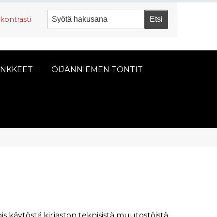
kontrasti
NKKEET
ÖIJÄNNIEMEN TONTIT
pois käytöstä kirjaston teknisistä muutostöistä