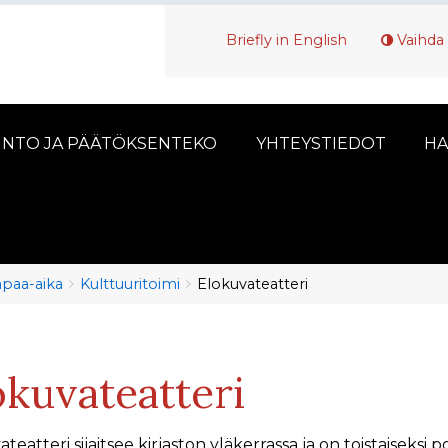
Briefly in English
Vaihda 
INTO JA PÄÄTÖKSENTEKO
YHTEYSTIEDOT
HA
vapaa-aika
Kulttuuritoimi
Elokuvateatteri
okuvateatteri
teatteri sijaitsee kirjaston yläkerrassa ja on toistaiseksi 