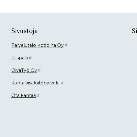
Sivustoja
Si
Palvelutalo Kotipiha Oy
Piispala
OivaTyö Oy
Kuntalaisaloitepalvelu
Ota kantaa