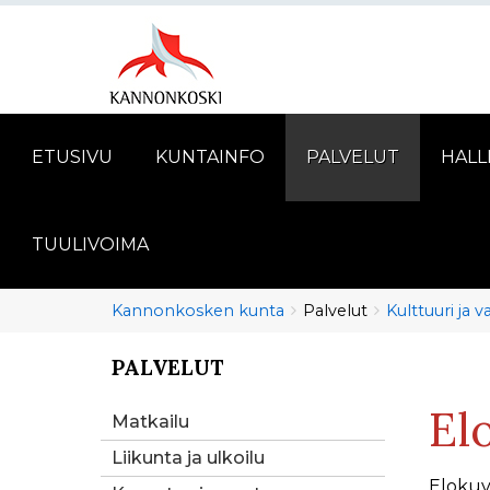
ETUSIVU
KUNTAINFO
PALVELUT
HALL
TUULIVOIMA
Murupolku
You
Kannonkosken kunta
Palvelut
Kulttuuri ja 
are
here:
PALVELUT
You
are
El
here:
Matkailu
Liikunta ja ulkoilu
Elokuva