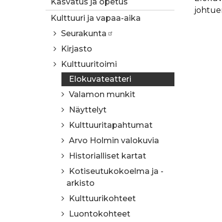
Kasvatus ja opetus
johtue
Kulttuuri ja vapaa-aika
Seurakunta
Kirjasto
Kulttuuritoimi
Elokuvateatteri
Valamon munkit
Näyttelyt
Kulttuuritapahtumat
Arvo Holmin valokuvia
Historialliset kartat
Kotiseutukokoelma ja -
arkisto
Kulttuurikohteet
Luontokohteet