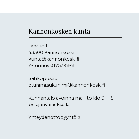
Kannonkosken kunta
Järvitie 1
43300 Kannonkoski
kunta@kannonkoski.fi
Y-tunnus 0175798-8
Sähköpostit:
etunimi.sukunimi@kannonkoski.fi
Kunnantalo avoinna ma - to klo 9 - 15
pe ajanvarauksella
Yhteydenottopyyntö