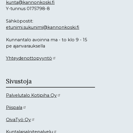
kunta@kannonkoski.fi
Y-tunnus 0175798-8
Sähköpostit:
etunimi.sukunimi@kannonkoski.fi
Kunnantalo avoinna ma - to klo 9 - 15
pe ajanvarauksella
Yhteydenottopyyntö
Sivustoja
Palvelutalo Kotipiha Oy
Piispala
OivaTyö Oy
Kuntalaisaloitepalvelu