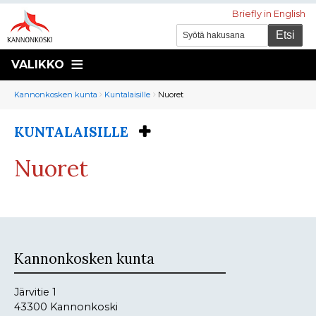
Briefly in English
VALIKKO
Murupolku
You
Kannonkosken kunta
Kuntalaisille
Nuoret
are
here:
KUNTALAISILLE
You
are
Nuoret
here:
Kannonkosken kunta
Järvitie 1
43300 Kannonkoski