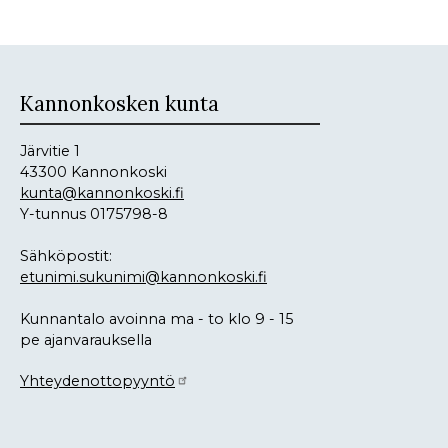
Kannonkosken kunta
Järvitie 1
43300 Kannonkoski
kunta@kannonkoski.fi
Y-tunnus 0175798-8
Sähköpostit:
etunimi.sukunimi@kannonkoski.fi
Kunnantalo avoinna ma - to klo 9 - 15
pe ajanvarauksella
Yhteydenottopyyntö