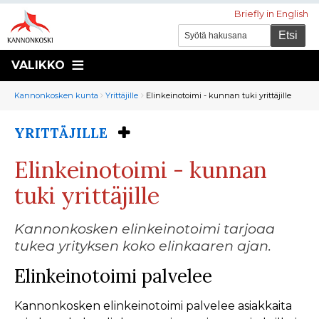
Briefly in English
VALIKKO
Murupolku
You
Kannonkosken kunta
Yrittäjille
Elinkeinotoimi - kunnan tuki yrittäjille
are
here:
YRITTÄJILLE
You
are
Elinkeinotoimi - kunnan
here:
tuki yrittäjille
Kannonkosken elinkeinotoimi tarjoaa
tukea yrityksen koko elinkaaren ajan.
Elinkeinotoimi palvelee
Kannonkosken elinkeinotoimi palvelee asiakkaita