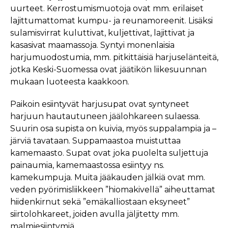
uurteet. Kerrostumismuotoja ovat mm. erilaiset
lajittumattomat kumpu- ja reunamoreenit. Lisäksi
sulamisvirrat kuluttivat, kuljettivat, lajittivat ja
kasasivat maamassoja. Syntyi monenlaisia
harjumuodostumia, mm. pitkittäisiä harjuselänteitä,
jotka Keski-Suomessa ovat jäätikön liikesuunnan
mukaan luoteesta kaakkoon.
Paikoin esiintyvät harjusupat ovat syntyneet
harjuun hautautuneen jäälohkareen sulaessa.
Suurin osa supista on kuivia, myös suppalampia ja –
järviä tavataan. Suppamaastoa muistuttaa
kamemaasto. Supat ovat joka puolelta suljettuja
painaumia, kamemaastossa esiintyy ns.
kamekumpuja. Muita jääkauden jälkiä ovat mm.
veden pyörimisliikkeen ”hiomakivellä” aiheuttamat
hiidenkirnut sekä ”emäkalliostaan eksyneet”
siirtolohkareet, joiden avulla jäljitetty mm.
malmiesiintymiä.