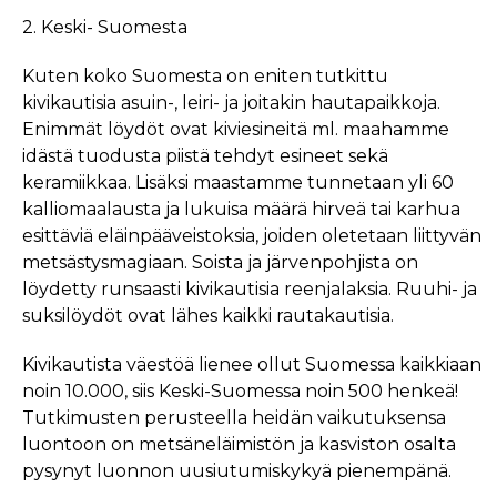
2. Keski- Suomesta
Kuten koko Suomesta on eniten tutkittu
kivikautisia asuin-, leiri- ja joitakin hautapaikkoja.
Enimmät löydöt ovat kiviesineitä ml. maahamme
idästä tuodusta piistä tehdyt esineet sekä
keramiikkaa. Lisäksi maastamme tunnetaan yli 60
kalliomaalausta ja lukuisa määrä hirveä tai karhua
esittäviä eläinpääveistoksia, joiden oletetaan liittyvän
metsästysmagiaan. Soista ja järvenpohjista on
löydetty runsaasti kivikautisia reenjalaksia. Ruuhi- ja
suksilöydöt ovat lähes kaikki rautakautisia.
Kivikautista väestöä lienee ollut Suomessa kaikkiaan
noin 10.000, siis Keski-Suomessa noin 500 henkeä!
Tutkimusten perusteella heidän vaikutuksensa
luontoon on metsäneläimistön ja kasviston osalta
pysynyt luonnon uusiutumiskykyä pienempänä.