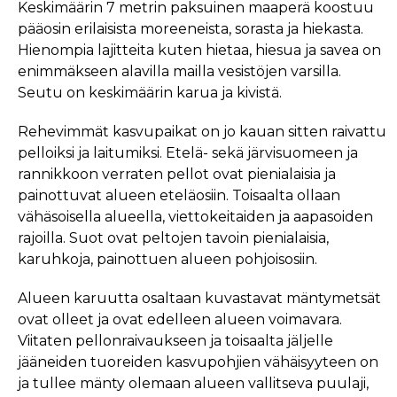
Keskimäärin 7 metrin paksuinen maaperä koostuu
pääosin erilaisista moreeneista, sorasta ja hiekasta.
Hienompia lajitteita kuten hietaa, hiesua ja savea on
enimmäkseen alavilla mailla vesistöjen varsilla.
Seutu on keskimäärin karua ja kivistä.
Rehevimmät kasvupaikat on jo kauan sitten raivattu
pelloiksi ja laitumiksi. Etelä- sekä järvisuomeen ja
rannikkoon verraten pellot ovat pienialaisia ja
painottuvat alueen eteläosiin. Toisaalta ollaan
vähäsoisella alueella, viettokeitaiden ja aapasoiden
rajoilla. Suot ovat peltojen tavoin pienialaisia,
karuhkoja, painottuen alueen pohjoisosiin.
Alueen karuutta osaltaan kuvastavat mäntymetsät
ovat olleet ja ovat edelleen alueen voimavara.
Viitaten pellonraivaukseen ja toisaalta jäljelle
jääneiden tuoreiden kasvupohjien vähäisyyteen on
ja tullee mänty olemaan alueen vallitseva puulaji,