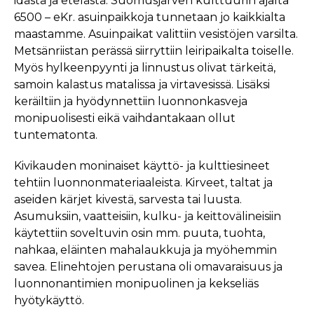
idästä ja etelästä. Suomusjärven kulttuurin ajalta
6500 – eKr. asuinpaikkoja tunnetaan jo kaikkialta
maastamme. Asuinpaikat valittiin vesistöjen varsilta.
Metsänriistan perässä siirryttiin leiripaikalta toiselle.
Myös hylkeenpyynti ja linnustus olivat tärkeitä,
samoin kalastus matalissa ja virtavesissä. Lisäksi
keräiltiin ja hyödynnettiin luonnonkasveja
monipuolisesti eikä vaihdantakaan ollut
tuntematonta.
Kivikauden moninaiset käyttö- ja kulttiesineet
tehtiin luonnonmateriaaleista. Kirveet, taltat ja
aseiden kärjet kivestä, sarvesta tai luusta.
Asumuksiin, vaatteisiin, kulku- ja keittovälineisiin
käytettiin soveltuvin osin mm. puuta, tuohta,
nahkaa, eläinten mahalaukkuja ja myöhemmin
savea. Elinehtojen perustana oli omavaraisuus ja
luonnonantimien monipuolinen ja kekseliäs
hyötykäyttö.