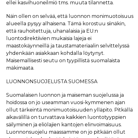
ellei kasvihuoneilmiö tms. muuta tilannetta.
Näin ollen on selvää, että luonnon monimuotoisuus
alueella pysyy alhaisena. Tämä korostuu siinäkin,
että rauhoitettuja, uhanalaisia ja EU:n
luontodirektiivien mukaisia lajeja ei
maastokäynneillä ja taustamateriaalin selvittelyssä
yhdenkään asiakkaan kohdalla löytynyt.
Maisemallisesti seutu on tyypillistä suomalaista
mäkimaata.
LUONNONSUOJELUSTA SUOMESSA
Suomalaisen luonnon ja maiseman suojelussa ja
hoidossa on jo useamman vuosi-kymmenen ajan
ollut tärkeintä monimuotoisuuden ylläpito. Pitkällä
aikavälillä on turvattava kaikkien luontotyyppien
säilyminen ja eliölajien kantojen elinvoimaisuus.
Luonnonsuojelu maassamme on jo pitkään ollut