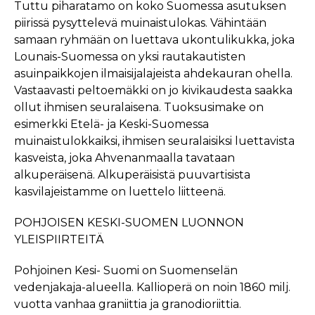
Tuttu piharatamo on koko Suomessa asutuksen
piirissä pysyttelevä muinaistulokas. Vähintään
samaan ryhmään on luettava ukontulikukka, joka
Lounais-Suomessa on yksi rautakautisten
asuinpaikkojen ilmaisijalajeista ahdekauran ohella.
Vastaavasti peltoemäkki on jo kivikaudesta saakka
ollut ihmisen seuralaisena. Tuoksusimake on
esimerkki Etelä- ja Keski-Suomessa
muinaistulokkaiksi, ihmisen seuralaisiksi luettavista
kasveista, joka Ahvenanmaalla tavataan
alkuperäisenä. Alkuperäisistä puuvartisista
kasvilajeistamme on luettelo liitteenä.
POHJOISEN KESKI-SUOMEN LUONNON
YLEISPIIRTEITÄ
Pohjoinen Kesi- Suomi on Suomenselän
vedenjakaja-alueella. Kallioperä on noin 1860 milj.
vuotta vanhaa graniittia ja granodioriittia.