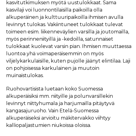
kasvitutkimuksen myötä uustulokkaat. Sama
kasvilaji voi luonnontilaisilla paikoilla olla
alkuperäinen ja kulttuuripaikoilla ihmisen avulla
levinnyt tulokas. Vakiintuneet tulokkaat tulevat
toimeen esim. liikenneväylien varsilla ja joutomailla,
myös perinneniityillä ja -kedoilla, satunnaiset
tulokkaat kuolevat varsin pian. Ihmisen muuttaessa
luontoa yhä voimaperäisemmin on myös
viljelykarkulaisille, kuten pujolle jäänyt elintilaa. Laji
on pohjoisessa karkulainen ja muutoin
muinaistulokas.
Ruohovartisista luetaan koko Suomessa
alkuperäisiksi mm. niityille ja polunvarsillekin
levinnyt niittyhumala ja harjumailla pitäytyvä
kangasajuruoho. Vain Etelä-Suomessa
alkuperäiseksi arvioitu mäkitervakko viihtyy
kalliopaljastumien niukoissa oloissa.