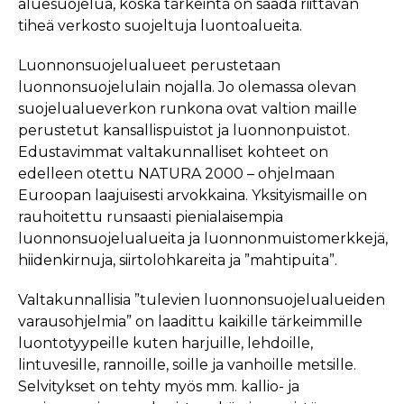
aluesuojelua, koska tärkeintä on saada riittävän
tiheä verkosto suojeltuja luontoalueita.
Luonnonsuojelualueet perustetaan
luonnonsuojelulain nojalla. Jo olemassa olevan
suojelualueverkon runkona ovat valtion maille
perustetut kansallispuistot ja luonnonpuistot.
Edustavimmat valtakunnalliset kohteet on
edelleen otettu NATURA 2000 – ohjelmaan
Euroopan laajuisesti arvokkaina. Yksityismaille on
rauhoitettu runsaasti pienialaisempia
luonnonsuojelualueita ja luonnonmuistomerkkejä,
hiidenkirnuja, siirtolohkareita ja ”mahtipuita”.
Valtakunnallisia ”tulevien luonnonsuojelualueiden
varausohjelmia” on laadittu kaikille tärkeimmille
luontotyypeille kuten harjuille, lehdoille,
lintuvesille, rannoille, soille ja vanhoille metsille.
Selvitykset on tehty myös mm. kallio- ja