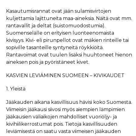
Kasautumisrannat ovat jään sulamisvirtojen
kuljettamia lajittuneita maa-aineksia. Näitä ovat mm.
rantavallit ja deltat (suistomuodostumia).
Suomenselälle on erityisen luonteenomaista
kivisyys. Kivi- eli pirunpellot ovat mäkien rinteille tai
sopiville tasanteille syntyneitä röykkiöitä.
Rantavoimat ovat tuulen lisäksi huuhtoneet hienon
aineksen pois ja pyöristäneet kivet.
KASVIEN LEVIÄMINEN SUOMEEN – KIVIKAUDET
1. Yleistä
Jääkauden aikana kasvillisuus hävisi koko Suomesta.
Viimeisin jääkausi siivosi myös aiempien lämpimien
jääkausien väliaikojen mahdolliset vuoriöljy- ja
kivihiilikerrostumat pois. Tietoja kasvillisuuden
leviämisestä on saatu vasta viimeisen jääkauden