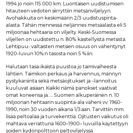
1994 jo noin 115 000 km. Luontaisen uudistumisen
hitauteen vedoten siirryttiin metsänviljelyyn.
Avohakkuita on keskimäärin 2/3 uudistuspinta-
alasta. Tähän mennessä neljännes metsäalasta eli 5
miljoonaa hehtaaria on viljelty. Keski-Suomessa
viljellen on uudistettu n. 80% käsitellyistä metsistä.
Lehtipuu- valtaisten metsien osuus on vähentynyt
1920-luvun 10%:n tasosta noin 5 %:iin.
Halutaan tasa-ikäistä puustoa jo taimivaiheesta
lähtien. Taimikon perkaus ja harvennus, männyn
pystykarsinta sekä metsäojitukset ja –lannoitus
kuuluvat asiaan. Kaikki nämä panokset vaativat
omat koneensa ja….. Suomen alkuperäinen n. 10
miljoonan hehtaarin suopinta-ala väheni vv. 1960-
1990, noin 30 vuoden aikana 1/3:aan. Tarvittiin mm.
lisää peltoalaa ja turvekenttiä. Ojitusten vaikutus oli
mahtava verrattuna 1600–1900– luvuilla käytettyyn
soiden kydönpolttoon peltoviljelyssä.