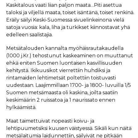
Kaskitalous vaati liian paljon maata…Piti asettua
taloksi ja viljellä maata, toiset isäntänä, toiset renkinä.
Eräily säilyi Keski-Suomessa sivuelinkeinona vielä
satoja vuosia: kala, liha ja turkikset kiinnostavat yhä
edelleen saalistajia.
Metsätalouden kannalta myöhäisrautakaudella
(1000 j.Kr.) tehostunut kaskeaminen on muuttanut
ehkä eniten Suomen luontaisen kasvillisuuden
kehitystä. Ikikuusikot vierrettiin huhdiksi ja
rintamaiden lehtimetsät poltettiin toistuvasti
uudestaan. Laajimmillaan 1700- ja 1800- luvuilla 1/5
Suomen metsämaasta oli kaskina, joilta saatiin
keskimäärin 2 ruissatoa ja 1 naurissato ennen
hylkäämistä.
Maat taimettuivat nopeasti koivu- ja
lehtipuumetsiksi kuusen väistyessä. Sikäli kun näitä
metsälaitumia laidunnettiin, säilyivät ne pitkään