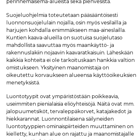
perinnemaisema-alueista sekä pienvesistä.
Suojeluohjelmia toteutetaan pääsääntöisesti
luonnonsuojelulain nojalla, osin myös vesilailla ja
harjujen kohdalla enimmäkseen maa-aineslailla.
Kuntien kaava-alueilla on suotuisa suojelutaso
mahdollista saavuttaa myös maankäyttö- ja
rakennuslakiin nojaavin kaavaratkaisuin. Läheskään
kaikkia kohteita ei ole tarkoituskaan hankkia valtion
omistukseen. Yksityinen maanomistaja on
oikeutettu korvaukseen alueensa käyttöoikeuksien
menetyksistä.
Luontotyypit ovat ympäristöstään poikkeavia,
useimmiten pienialaisia eliöyhteisöjä. Näitä ovat mm.
jalopuumetsiköt, tervaleppäkorvet, katajakedot ja
hiekkarannat. Luonnontilaisena säilyneiden
luontotyyppien ominaispiirteiden muuttaminen on
kielletty, kunhan alue on rajattu ja maanomistajalle