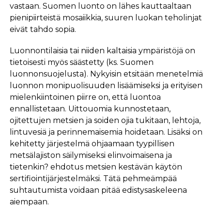
vastaan. Suomen luonto on lähes kauttaaltaan
pienipiirteistä mosaiikkia, suuren luokan teholinjat
eivät tahdo sopia.
Luonnontilaisia tai niiden kaltaisia ympäristöjä on
tietoisesti myös säästetty (ks. Suomen
luonnonsuojelusta). Nykyisin etsitään menetelmiä
luonnon monipuolisuuden lisäämiseksi ja erityisen
mielenkiintoinen piirre on, että luontoa
ennallistetaan. Uittouomia kunnostetaan,
ojitettujen metsien ja soiden ojia tukitaan, lehtoja,
lintuvesiä ja perinnemaisemia hoidetaan. Lisäksi on
kehitetty järjestelmä ohjaamaan tyypillisen
metsälajiston säilymiseksi elinvoimaisena ja
tietenkin? ehdotus metsien kestävän käytön
sertifiointijärjestelmäksi. Tätä pehmeämpää
suhtautumista voidaan pitää edistysaskeleena
aiempaan.