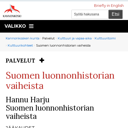
Briefly in English
VALIKKO
Murupolku
You
Kannonkosken kunta
Palvelut
Kulttuuri ja vapaa-aika
Kulttuuritoimi
are
Kulttuurikohteet
Suomen luonnonhistorian vaiheista
here:
PALVELUT
You
are
Suomen luonnonhistorian
here:
vaiheista
Hannu Harju
Suomen luonnonhistorian
vaiheista