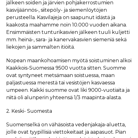
jälkeen soiden ja järvien pohjakerrostumien
kasvijäännös-, siitepöly- ja siemenlöytöjen
perusteella. Kasvilajeja on saapunut idästä ja
kaakosta maahamme noin 10.000 vuoden aikana.
Ensimmäisten tunturikasvien jälkeen tuuli kuljetti
mm. heinä-, sara- ja kanervakasvien siemeniä sekä
liekojen ja sammalten itiöitä.
Nopean maankohoamisen myötä soistuminen alkoi
Kaakkois-Suomessa 9500 vuotta sitten. Suomme
ovat syntyneet metsämaan soistuessa, maan
paljastuessa merestä tai vesistöjen kasvaessa
umpeen. Kaikki suomme ovat liki 9000-vuotiaita ja
niitä oli alunperin yhteensä 1/3 maapinta-alasta.
2. Keski- Suomesta
Suomenselkä on vähäsoista vedenjakaja-aluetta,
jolle ovat tyypillisiä viettokeitaat ja aapasuot. Pian