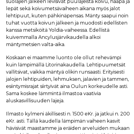
suolajien jälkeen levisivät puulajeista koivu, haapa ja
lepät sekä koivumetsävaiheen aikana myös jalot
lehtipuut, kuten pähkinäpensas. Mänty saapui noin
tuhat vuotta koivun jälkeen ja muodosti edellisten
kanssa metsiköitä Yoldia-vaiheessa. Edellistä
kuivemmalla Ancylusjärvikaudella alkoi
mäntymetsien valta-aika.
Koskaan ei maamme luonto ole ollut rehevämpi
kuin lämpimällä Litorinakaudella. Lehtipuumetsät
vallitsivat, vaikka mäntyä olikin runsaasti. Erityisesti
jalojen lehtipuiden, lehmuksen, jalavien ja tammen,
esiintymisrajat siirtyivät aina Oulun korkeudelle asti.
Sama koskee lämmintä ilmastoa vaativia
aluskasvillisuuden lajeja.
Ilmasto kylmeni äkillisesti n. 1500 eKr. ja jatkui n. 200
eKr. asti. Tällä kaudella lämpimän vaiheen kasvit
hävisivät maastamme ja eräiden arveluiden mukaan