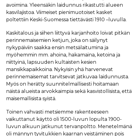
avoimina. Yleensäkin laidunnus rikastutti alueen
kasvilajistoa. Viimeiset pienimuotoiset kasket
poltettiin Keski-Suomessa tiettävästi 1910 –luvulla.
Kaskitalous ja siihen liittyvä karjanhoito loivat pitkän
perinnemaisemien ketjun, joka on säilynyt
nykypäiviin saakka ensin metsälaitumina ja
myöhemmin mm. ahoina, hakamaina, ketoina ja
niittyinä, lapsuuden kultaisten kesien
mansikkapaikkoina. Nykyisin yhä harvenevat
perinnemaisemat tarvitsevat jatkuvaa laidunnusta.
Myös on herätty suunnitelmallisesti hoitamaan
näistä alueista arvokkaimpia sekä kasvistollisista, että
maisemallisista syistä.
Toinen vahvasti metsiemme rakenteeseen
vaikuttanut käyttö oli 1500-luvun lopulta 1900-
luvun alkuun jatkunut tervanpoltto. Menetelmänä
oli männyn tyvitukkien kaarnan veistäminen pois