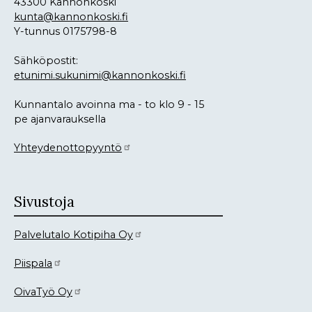
43300 Kannonkoski
kunta@kannonkoski.fi
Y-tunnus 0175798-8
Sähköpostit:
etunimi.sukunimi@kannonkoski.fi
Kunnantalo avoinna ma - to klo 9 - 15
pe ajanvarauksella
Yhteydenottopyyntö
Sivustoja
Palvelutalo Kotipiha Oy
Piispala
OivaTyö Oy