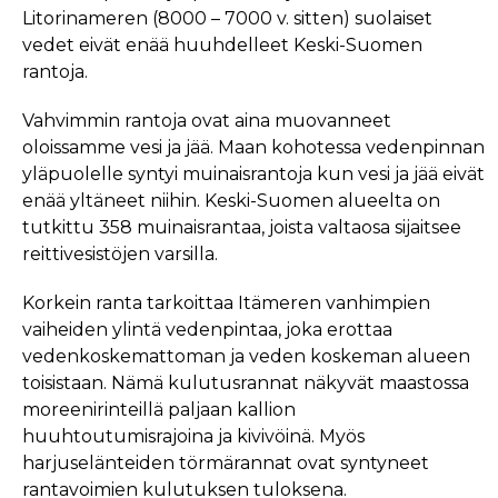
Litorinameren (8000 – 7000 v. sitten) suolaiset
vedet eivät enää huuhdelleet Keski-Suomen
rantoja.
Vahvimmin rantoja ovat aina muovanneet
oloissamme vesi ja jää. Maan kohotessa vedenpinnan
yläpuolelle syntyi muinaisrantoja kun vesi ja jää eivät
enää yltäneet niihin. Keski-Suomen alueelta on
tutkittu 358 muinaisrantaa, joista valtaosa sijaitsee
reittivesistöjen varsilla.
Korkein ranta tarkoittaa Itämeren vanhimpien
vaiheiden ylintä vedenpintaa, joka erottaa
vedenkoskemattoman ja veden koskeman alueen
toisistaan. Nämä kulutusrannat näkyvät maastossa
moreenirinteillä paljaan kallion
huuhtoutumisrajoina ja kivivöinä. Myös
harjuselänteiden törmärannat ovat syntyneet
rantavoimien kulutuksen tuloksena.