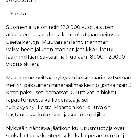
JÄÄKAUDET
1. Yleistä
Suomen alue on noin 120 000 vuotta sitten
alkaneen jääkauden aikana ollut jään peitossa
useita kertoja. Muutaman lämpimämmän
välivaiheen jälkeen manner-jäätikkö ulottui
laajimmillaan Saksaan ja Puolaan 18000 – 20000
vuotta sitten.
Maatamme peittää nykyään keskimäärin seitsemän
metrin paksuinen mineraalimaakerros, jonka noin 3
km:n paksuiset jäämassat kuluttivat ja hioivat
rapautuneesta kallioperästä ja sen
ruhjevyöhykkeistä. Maaston korkokuva on
käytännössä kokonaan jääkauden jäljiltä.
Nykyään nähtäviä jäätikön kulutusmuotoja ovat
silokalliot ja jyrkänteet sekä kallioperän kourut ja