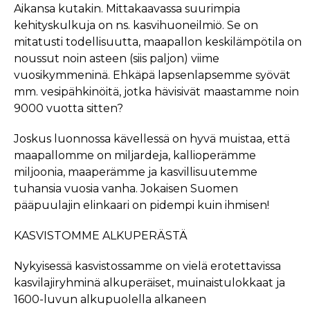
Aikansa kutakin. Mittakaavassa suurimpia
kehityskulkuja on ns. kasvihuoneilmiö. Se on
mitatusti todellisuutta, maapallon keskilämpötila on
noussut noin asteen (siis paljon) viime
vuosikymmeninä. Ehkäpä lapsenlapsemme syövät
mm. vesipähkinöitä, jotka hävisivät maastamme noin
9000 vuotta sitten?
Joskus luonnossa kävellessä on hyvä muistaa, että
maapallomme on miljardeja, kallioperämme
miljoonia, maaperämme ja kasvillisuutemme
tuhansia vuosia vanha. Jokaisen Suomen
pääpuulajin elinkaari on pidempi kuin ihmisen!
KASVISTOMME ALKUPERÄSTÄ
Nykyisessä kasvistossamme on vielä erotettavissa
kasvilajiryhminä alkuperäiset, muinaistulokkaat ja
1600-luvun alkupuolella alkaneen