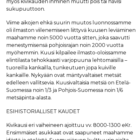
myös kivikauden ihminen muutti pois tai hävisi
sukupuuttoon.
Viime aikojen ehkä suurin muutos luonnossamme
oli ilmaston viilenemiseen liittyvä kuusen leviäminen
maahamme noin 5000 vuotta sitten, joka saavutti
menestymisensä pohjoisrajan noin 2000 vuotta
myöhemmin. Kuusi kilpailee ilmasto-oloissamme
elintilasta tehokkaasti varjopuuna lehtomaisilla –
tuoreilla kankailla, tunkeutuen jopa kuiville
kankaille. Nykyään ovat mäntyvaltaiset metsät
edelleen vallitsevia. Kuusivaltaisia metsiä on Etelä-
Suomessa noin 1/3 ja Pohjois-Suomessa noin 1/6
metsäpinta-alasta.
ESIHISTORIALLISET KAUDET
Kivikausi eri vaiheineen ajoittuu vv. 8000-1300 eKr.
Ensimmäiset asukkaat ovat saapuneet maahamme