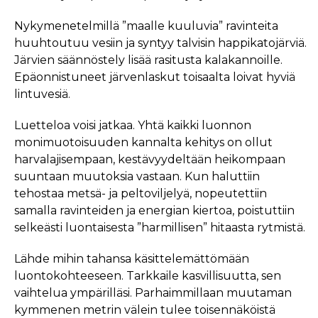
Nykymenetelmillä ”maalle kuuluvia” ravinteita
huuhtoutuu vesiin ja syntyy talvisin happikatojärviä.
Järvien säännöstely lisää rasitusta kalakannoille.
Epäonnistuneet järvenlaskut toisaalta loivat hyviä
lintuvesiä.
Luetteloa voisi jatkaa. Yhtä kaikki luonnon
monimuotoisuuden kannalta kehitys on ollut
harvalajisempaan, kestävyydeltään heikompaan
suuntaan muutoksia vastaan. Kun haluttiin
tehostaa metsä- ja peltoviljelyä, nopeutettiin
samalla ravinteiden ja energian kiertoa, poistuttiin
selkeästi luontaisesta ”harmillisen” hitaasta rytmistä.
Lähde mihin tahansa käsittelemättömään
luontokohteeseen. Tarkkaile kasvillisuutta, sen
vaihtelua ympärilläsi. Parhaimmillaan muutaman
kymmenen metrin välein tulee toisennäköistä