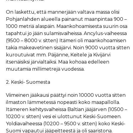
On laskettu, että mannerjään valtava massa olisi
Pohjanlahden alueella painanut maanpintaa 900 –
1000 metriä alaspäin. Maankohoamisesta suurin osa
tapahtui jo jään sulamisvaiheissa. Ancylus-vaiheessa
(9500 – 8000 v. sitten) Itämeri oli maankohoamisen
takia makeavetinen sisäjärvi. Noin 9000 vuotta sitten
kuroutuivat mm. Päijänne, Keitele ja Kivijärvi
itsenäisiksi järvialtaiksi. Maa kohoaa edelleen
muutamia millimetrejä vuodessa.
2. Keski- Suomesta
Viimeinen jääkausi päättyi noin 10000 vuotta sitten
ilmaston lämmetessä nopeasti koko maapallolla.
Itämeren kehitysvaiheissa Baltian jääjärven (10500 –
10200 v. sitten) vesi ei ulottunut Keski-Suomeen.
Yoldiavaiheessa (10200 – 9500 v. sitten) koko Keski-
Suomi vapautui jääpeitteestä ja oli saaristona.