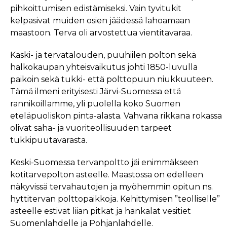
pihkoittumisen edistämiseksi. Vain tyvitukit
kelpasivat muiden osien jäädessä lahoamaan
maastoon. Terva oli arvostettua vientitavaraa.
Kaski- ja tervatalouden, puuhiilen polton sekä
halkokaupan yhteisvaikutus johti 1850-luvulla
paikoin sekä tukki- että polttopuun niukkuuteen.
Tämä ilmeni erityisesti Järvi-Suomessa että
rannikoillamme, yli puolella koko Suomen
eteläpuoliskon pinta-alasta. Vahvana rikkana rokassa
olivat saha- ja vuoriteollisuuden tarpeet
tukkipuutavarasta.
Keski-Suomessa tervanpoltto jäi enimmäkseen
kotitarvepolton asteelle. Maastossa on edelleen
näkyvissä tervahautojen ja myöhemmin opitun ns.
hyttitervan polttopaikkoja. Kehittymisen ”teolliselle”
asteelle estivät liian pitkät ja hankalat vesitiet
Suomenlahdelle ja Pohjanlahdelle.