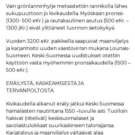
Vain grönlanninhylje metsästettiin rannikolla lähes
sukupuuttoon jo kivikaudella. Myöskään pronssi-
(1300- 500 eKr.) ja rautakautinen asutus (500 eKr. –
1300 jKr.) eivät ylittäneet luonnon sietokykyä.
Vuoden 3200 eKr. paikkeilla saapuivat maanviljelys
ja karjanhoito uuden väestövirran mukana Lounais-
Suomeen. Keski-Suomessa uudistukset otettiin
käyttöön vasta myöhemmin pronssikaudella (1500 –
500 eKr.).
ERÄILYSTÄ, KASKEAMISESTA JA
TERVANPOLTOSTA
Kivikaudella alkanut eräily jatkui Keski-Suomessa
hämäläisten nautintana 1550 –luvulle asti. Tuolloin
hakivat (riitelivät) keskisuomalaiset ja
savolaistulokkaat suurkaskineen talonsijansa.
Karjatalous ja maanviljelys valtasivat alaa.