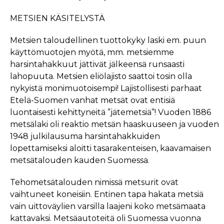
METSIEN KÄSITELYSTÄ
Metsien taloudellinen tuottokyky laski em. puun
käyttömuotojen myötä, mm. metsiemme
harsintahakkuut jättivät jälkeensä runsaasti
lahopuuta. Metsien eliölajisto saattoi tosin olla
nykyistä monimuotoisempi! Lajistollisesti parhaat
Etelä-Suomen vanhat metsät ovat entisiä
luontaisesti kehittyneitä ”jätemetsiä”! Vuoden 1886
metsälaki oli reaktio metsän haaskuuseen ja vuoden
1948 julkilausuma harsintahakkuiden
lopettamiseksi aloitti tasarakenteisen, kaavamaisen
metsätalouden kauden Suomessa.
Tehometsätalouden nimissä metsurit ovat
vaihtuneet koneisiin. Entinen tapa hakata metsiä
vain uittoväylien varsilla laajeni koko metsämaata
kattavaksi. Metsäautoteitä oli Suomessa vuonna