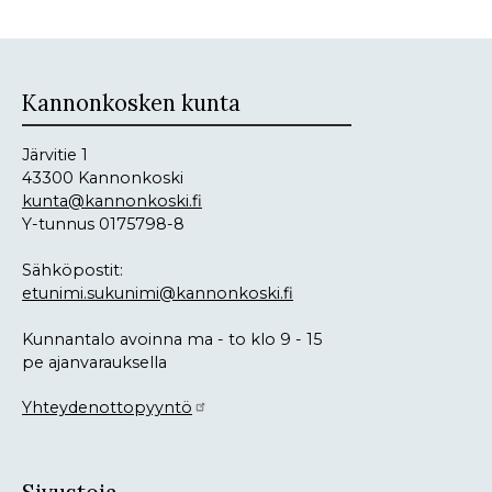
Kannonkosken kunta
Järvitie 1
43300 Kannonkoski
kunta@kannonkoski.fi
Y-tunnus 0175798-8
Sähköpostit:
etunimi.sukunimi@kannonkoski.fi
Kunnantalo avoinna ma - to klo 9 - 15
pe ajanvarauksella
Yhteydenottopyyntö