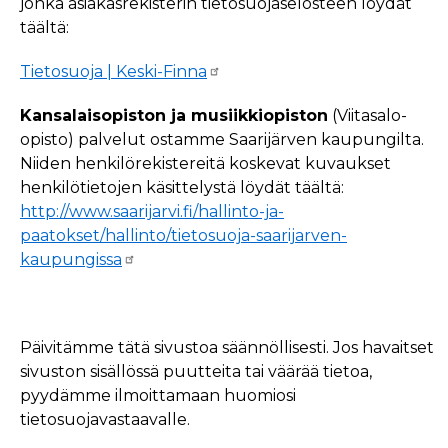
jonka asiakasrekisterin tietosuojaselosteen löydät
täältä:
Tietosuoja | Keski-Finna
Kansalaisopiston ja musiikkiopiston
(Viitasalo-
opisto) palvelut ostamme Saarijärven kaupungilta.
Niiden henkilörekistereitä koskevat kuvaukset
henkilötietojen käsittelystä löydät täältä:
http://www.saarijarvi.fi/hallinto-ja-
paatokset/hallinto/tietosuoja-saarijarven-
kaupungissa
Päivitämme tätä sivustoa säännöllisesti. Jos havaitset
sivuston sisällössä puutteita tai väärää tietoa,
pyydämme ilmoittamaan huomiosi
tietosuojavastaavalle.