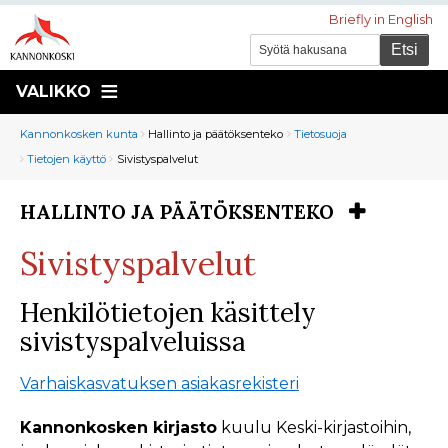
Briefly in English
VALIKKO
Murupolku
You
Kannonkosken kunta
Hallinto ja päätöksenteko
Tietosuoja
are
Tietojen käyttö
Sivistyspalvelut
here:
HALLINTO JA PÄÄTÖKSENTEKO
You
are
Sivistyspalvelut
here:
Henkilötietojen käsittely
sivistyspalveluissa
Varhaiskasvatuksen asiakasrekisteri
Kannonkosken kirjasto
kuulu Keski-kirjastoihin,