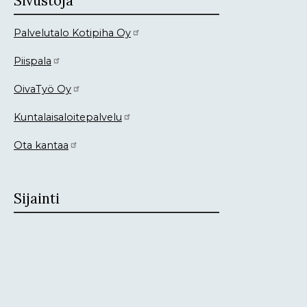
Sivustoja
Palvelutalo Kotipiha Oy
Piispala
OivaTyö Oy
Kuntalaisaloitepalvelu
Ota kantaa
Sijainti