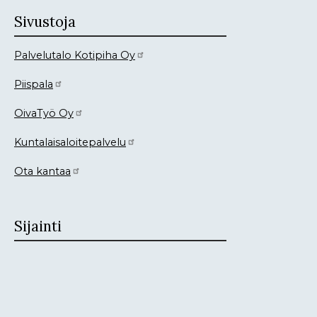
Sivustoja
Palvelutalo Kotipiha Oy
Piispala
OivaTyö Oy
Kuntalaisaloitepalvelu
Ota kantaa
Sijainti