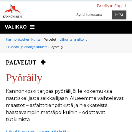
Briefly in English
VALIKKO
Murupolku
You
Kannonkosken kunta
Palvelut
Liikunta ja ulkoilu
are
Luonto- ja elämysliikunta
Pyöräily
here:
PALVELUT
You
are
Pyöräily
here:
Kannonkoski tarjoaa pyöräilijöille kokemuksia
nautiskelijasta seikkailijaan. Alueemme vaihtelevat
maastot – asfalttitienpätkistä ja hiekkateistä
haastavampiin metsäpolkuihin – odottavat
tutkimista.