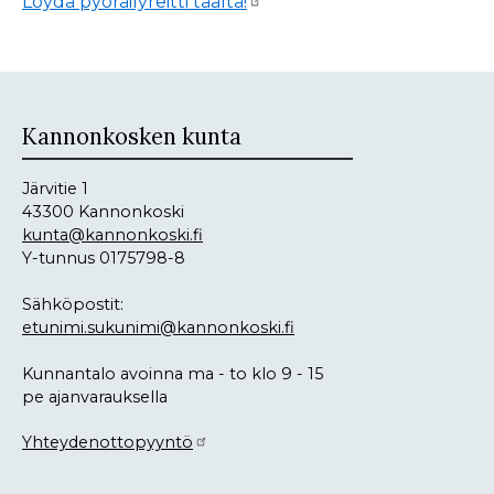
Löydä pyöräilyreitti täältä!
Kannonkosken kunta
Järvitie 1
43300 Kannonkoski
kunta@kannonkoski.fi
Y-tunnus 0175798-8
Sähköpostit:
etunimi.sukunimi@kannonkoski.fi
Kunnantalo avoinna ma - to klo 9 - 15
pe ajanvarauksella
Yhteydenottopyyntö