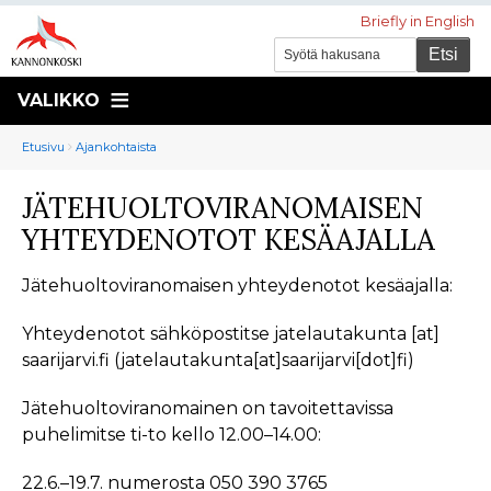
Briefly in English
VALIKKO
Murupolku
You
Etusivu
Ajankohtaista
are
JÄTEHUOLTOVIRANOMAISEN
here:
YHTEYDENOTOT KESÄAJALLA
Jätehuoltoviranomaisen yhteydenotot kesäajalla:
Yhteydenotot sähköpostitse
jatelautakunta
[at]
saarijarvi.fi
(jatelautakunta[at]saarijarvi[dot]fi)
Jätehuoltoviranomainen on tavoitettavissa
puhelimitse ti-to kello 12.00–14.00:
22.6.–19.7. numerosta 050 390 3765