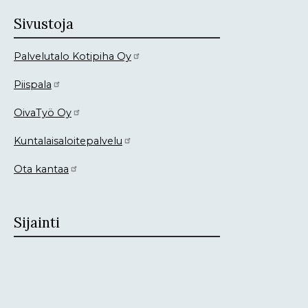
Sivustoja
Palvelutalo Kotipiha Oy
Piispala
OivaTyö Oy
Kuntalaisaloitepalvelu
Ota kantaa
Sijainti