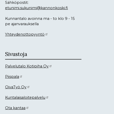
Sähköpostit:
etunimi.sukunimi@kannonkoski.fi
Kunnantalo avoinna ma - to klo 9 - 15
pe ajanvarauksella
Yhteydenottopyyntö
Sivustoja
Palvelutalo Kotipiha Oy
Piispala
OivaTyö Oy
Kuntalaisaloitepalvelu
Ota kantaa