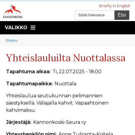
Briefly in English
VALIKKO
Murupolku
You
Etusivu
are
Yhteislauluilta Nuottalassa
here:
Tapahtuma alkaa
Ti, 22.07.2025 - 18:00
Tapahtumapaikka
Nuottala
Yhteislaulua seutukunnan pelimannien
säestyksellä. Väliajalla kahvit. Vapaahtoinen
kahvimaksu.
Järjestäjä
Kannonkoski-Seura ry
Yhteyshenkilön nimi
Anne Tuliranta-Koitela