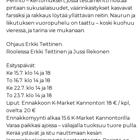
Perintö – kertomuksen, jossa testamentti nostaa
pintaan sukusalaisuudet, väärinkäsitykset kasvavat
farssiksi ja rakkaus löytää yllättävän reitin. Naurun ja
liikutuksen vuoropuhelu on taattu – koski kuohuu
vieressä, ja tarina vie mukanaan.
Ohjaus Erkki Teittinen.
Rooleissa Erkki Teittinen ja Jussi Rekonen
Esityspäivät:
Ke 15.7. klo 14 ja 18
To 16.7. klo 14 ja 18
Ke 22.7. klo 14 ja 18
To 23.7. klo 14 ja 18
Liput: Ennakkoon K-Market Kannontori: 18 € / kpl,
ovelta: 20 €
Ennakkomyynti alkaa 15.6 K-Market Kannontorilla
Varaa paikkasi ajoissa – väliajalla tuoksuu tuore pulla.
Kerää ystävät ja istu nauttimaan kesän