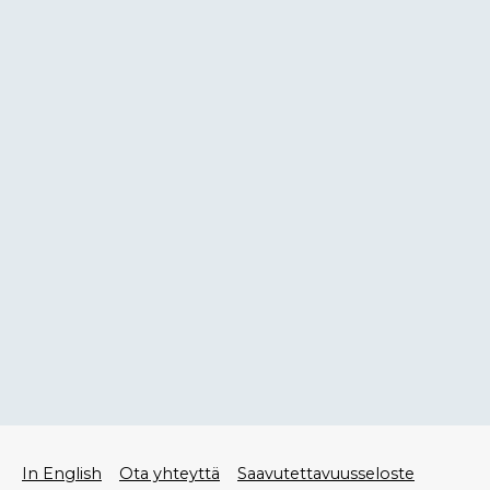
Alatunniste
In English
Ota yhteyttä
Saavutettavuusseloste