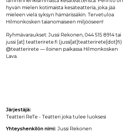
lämminhenkisimmästä kesäteatterista. Perintö on
hyvän mielen kotimaista kesäteatteria, joka jää
mieleen vielä syksyn hämärissäkin. Tervetuloa
Hilmonkosken taianomaiseen miljööseen!
Ryhmävaraukset: Jussi Rekonen, 044 515 8914 tai
jussi
[at]
teatterirete.fi
(jussi[at]teatterirete[dot]fi)
@teatterirete — iloinen paikassa Hilmonkosken
Lava.
Järjestäjä
Teatteri ReTe - Teatteri joka tulee luoksesi
Yhteyshenkilön nimi
Jussi Rekonen