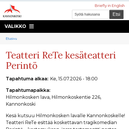
Briefly in English
VALIKKO
Murupolku
You
Etusivu
are
Teatteri ReTe kesäteatteri
here:
Perintö
Tapahtuma alkaa
Ke, 15.07.2026 - 18:00
Tapahtumapaikka
Hilmonkosken lava, Hilmonkoskentie 226,
Kannonkoski
Kesä kutsuu Hilmonkosken lavalle Kannonkoskelle!
Teatteri ReTe esittää koskettavan tragikomedian