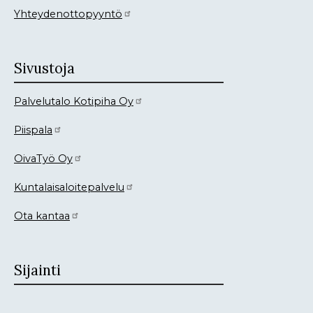
Yhteydenottopyyntö
Sivustoja
Palvelutalo Kotipiha Oy
Piispala
OivaTyö Oy
Kuntalaisaloitepalvelu
Ota kantaa
Sijainti