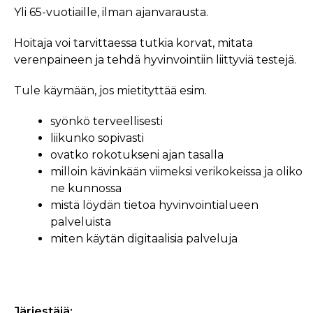
Yli 65-vuotiaille, ilman ajanvarausta.
Hoitaja voi tarvittaessa tutkia korvat, mitata
verenpaineen ja tehdä hyvinvointiin liittyviä testejä.
Tule käymään, jos mietityttää esim.
syönkö terveellisesti
liikunko sopivasti
ovatko rokotukseni ajan tasalla
milloin kävinkään viimeksi verikokeissa ja oliko
ne kunnossa
mistä löydän tietoa hyvinvointialueen
palveluista
miten käytän digitaalisia palveluja
Järjestäjä