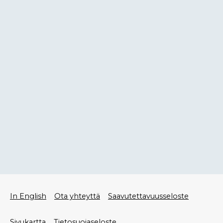
Alatunniste
In English
Ota yhteyttä
Saavutettavuusseloste
valikko
Sivukartta
Tietosuojaseloste