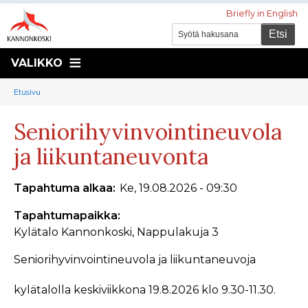
Briefly in English
VALIKKO
Murupolku
You
Etusivu
are
Seniorihyvinvointineuvola
here:
ja liikuntaneuvonta
Tapahtuma alkaa
Ke, 19.08.2026 - 09:30
Tapahtumapaikka
Kylätalo Kannonkoski, Nappulakuja 3
Seniorihyvinvointineuvola ja liikuntaneuvoja
kylätalolla keskiviikkona 19.8.2026 klo 9.30-11.30.