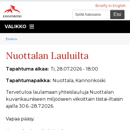
Briefly in English
VALIKKO
Murupolku
You
Etusivu
are
Nuottalan Lauluilta
here:
Tapahtuma alkaa
Ti, 28.07.2026 - 18:00
Tapahtumapaikka
Nuottala, Kannonkoski
Tervetuloa laulamaan yhteislauluja Nuottalan
kuvankauniiseen miljööseen viikoittain tiistai-iltaisin
ajalla 30.6.-28.7.2026.
Vapaa pääsy.