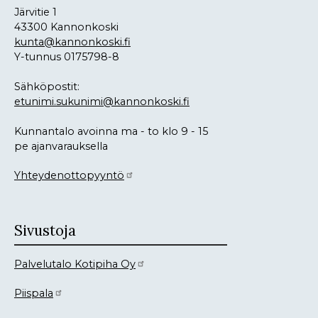
Järvitie 1
43300 Kannonkoski
kunta@kannonkoski.fi
Y-tunnus 0175798-8
Sähköpostit:
etunimi.sukunimi@kannonkoski.fi
Kunnantalo avoinna ma - to klo 9 - 15
pe ajanvarauksella
Yhteydenottopyyntö
Sivustoja
Palvelutalo Kotipiha Oy
Piispala