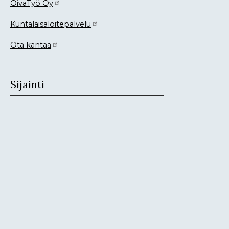
OivaTyö Oy
Kuntalaisaloitepalvelu
Ota kantaa
Sijainti