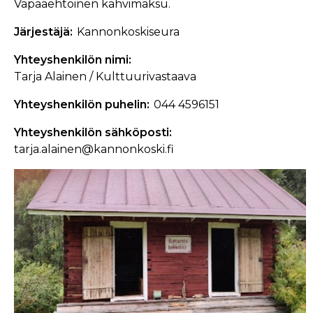
Vapaaehtoinen kahvimaksu.
Järjestäjä
Kannonkoskiseura
Yhteyshenkilön nimi
Tarja Alainen / Kulttuurivastaava
Yhteyshenkilön puhelin
044 4596151
Yhteyshenkilön sähköposti
tarja.alainen@kannonkoski.fi