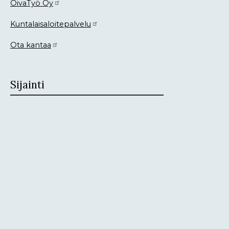
OivaTyö Oy
Kuntalaisaloitepalvelu
Ota kantaa
Sijainti