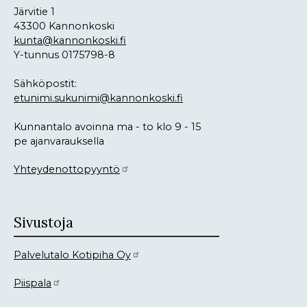
Järvitie 1
43300 Kannonkoski
kunta@kannonkoski.fi
Y-tunnus 0175798-8
Sähköpostit:
etunimi.sukunimi@kannonkoski.fi
Kunnantalo avoinna ma - to klo 9 - 15
pe ajanvarauksella
Yhteydenottopyyntö
Sivustoja
Palvelutalo Kotipiha Oy
Piispala