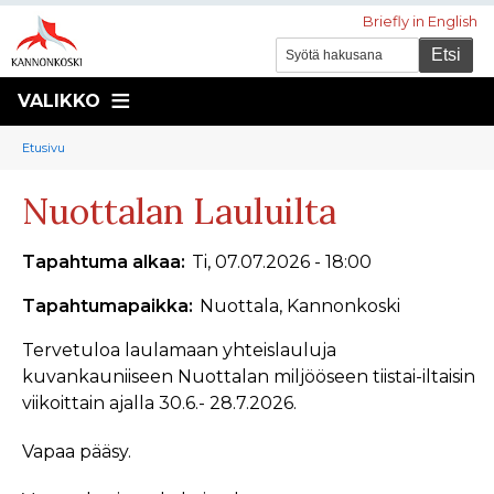
Briefly in English
VALIKKO
Murupolku
You
Etusivu
are
Nuottalan Lauluilta
here:
Tapahtuma alkaa
Ti, 07.07.2026 - 18:00
Tapahtumapaikka
Nuottala, Kannonkoski
Tervetuloa laulamaan yhteislauluja
kuvankauniiseen Nuottalan miljööseen tiistai-iltaisin
viikoittain ajalla 30.6.- 28.7.2026.
Vapaa pääsy.