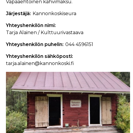
Vapaaehtoinen kahvimaksu.
Järjestäjä
Kannonkoskiseura
Yhteyshenkilön nimi
Tarja Alainen / Kulttuurivastaava
Yhteyshenkilön puhelin
044 4596151
Yhteyshenkilön sähköposti
tarja.alainen@kannonkoski.fi