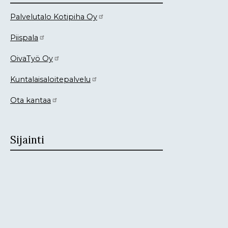
Palvelutalo Kotipiha Oy
Piispala
OivaTyö Oy
Kuntalaisaloitepalvelu
Ota kantaa
Sijainti