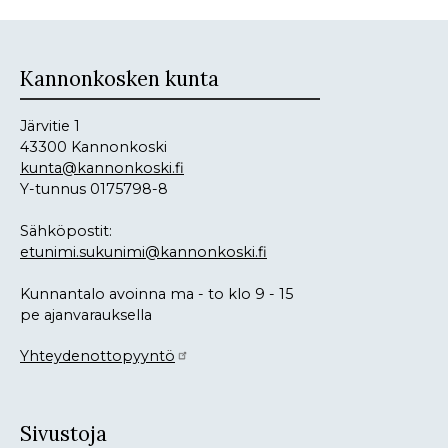
Kannonkosken kunta
Järvitie 1
43300 Kannonkoski
kunta@kannonkoski.fi
Y-tunnus 0175798-8
Sähköpostit:
etunimi.sukunimi@kannonkoski.fi
Kunnantalo avoinna ma - to klo 9 - 15
pe ajanvarauksella
Yhteydenottopyyntö
Sivustoja