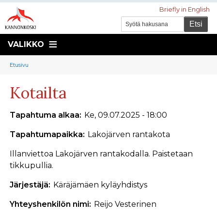
Briefly in English
VALIKKO
Murupolku
You
Etusivu
are
Kotailta
here:
Tapahtuma alkaa
Ke, 09.07.2025 - 18:00
Tapahtumapaikka
Lakojärven rantakota
Illanviettoa Lakojärven rantakodalla. Paistetaan
tikkupullia.
Järjestäjä
Käräjämäen kyläyhdistys
Yhteyshenkilön nimi
Reijo Vesterinen