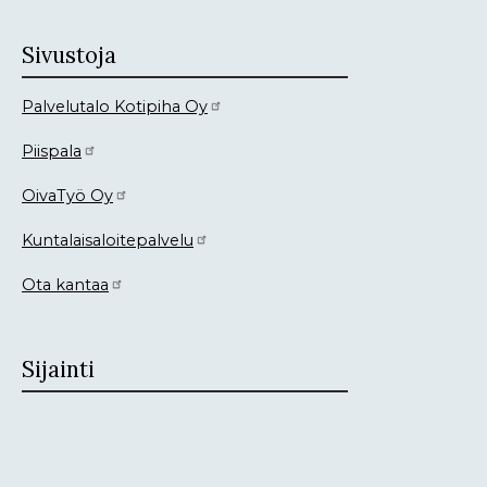
Sivustoja
Palvelutalo Kotipiha Oy
Piispala
OivaTyö Oy
Kuntalaisaloitepalvelu
Ota kantaa
Sijainti