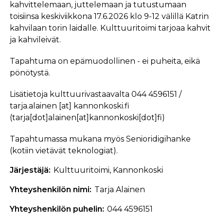
kahvittelemaan, juttelemaan ja tutustumaan
toisiinsa keskiviikkona 17.6.2026 klo 9-12 välillä Katrin
kahvilaan torin laidalle. Kulttuuritoimi tarjoaa kahvit
ja kahvileivät.
Tapahtuma on epämuodollinen - ei puheita, eikä
pönötystä.
Lisätietoja kulttuurivastaavalta 044 4596151 /
tarja.alainen
[at]
kannonkoski.fi
(tarja[dot]alainen[at]kannonkoski[dot]fi)
Tapahtumassa mukana myös Senioridigihanke
(kotiin vietävät teknologiat).
Järjestäjä
Kulttuuritoimi, Kannonkoski
Yhteyshenkilön nimi
Tarja Alainen
Yhteyshenkilön puhelin
044 4596151