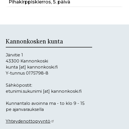
Pihakirppiskierros, 5. päivä
Kannonkosken kunta
Järvitie 1
43300 Kannonkoski
kunta
[at]
kannonkoski.fi
Y-tunnus 0175798-8
Sähköpostit:
etunimi.sukunimi
[at]
kannonkoski.fi
Kunnantalo avoinna ma - to klo 9 - 15
pe ajanvarauksella
Yhteydenottopyyntö