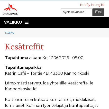
Briefly in English
VALIKKO
Murupolku
You
Etusivu
are
Kesätreffit
here:
Tapahtuma alkaa
Ke, 17.06.2026 - 09:00
Tapahtumapaikka
Katrin Café – Toritie 4B, 43300 Kannonkoski
Lämpimästi tervetuloa yhteisille Kesätreffeille
Kannonkoskelle!
Kulttuuritoimi kutsuu kuntalaiset, mökkiläiset,
lomalaiset, kunnan työntekijät ja kuntapäättäjät