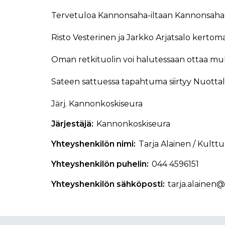
Tervetuloa Kannonsaha-iltaan Kannonsahalle 
Risto Vesterinen ja Jarkko Arjatsalo kertoma
Oman retkituolin voi halutessaan ottaa m
Sateen sattuessa tapahtuma siirtyy Nuottal
Järj. Kannonkoskiseura
Järjestäjä
Kannonkoskiseura
Yhteyshenkilön nimi
Tarja Alainen / Kultt
Yhteyshenkilön puhelin
044 4596151
Yhteyshenkilön sähköposti
tarja.alainen