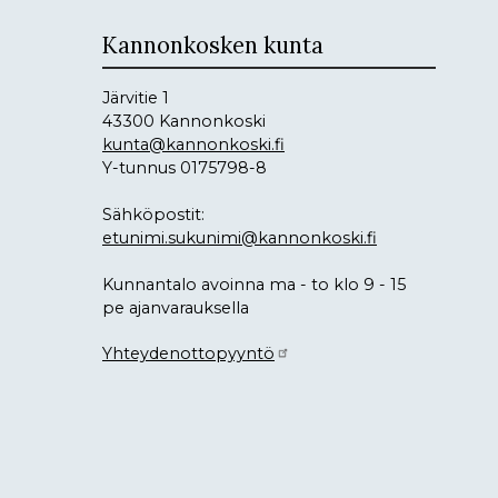
Kannonkosken kunta
Järvitie 1
43300 Kannonkoski
kunta@kannonkoski.fi
Y-tunnus 0175798-8
Sähköpostit:
etunimi.sukunimi@kannonkoski.fi
Kunnantalo avoinna ma - to klo 9 - 15
pe ajanvarauksella
Yhteydenottopyyntö