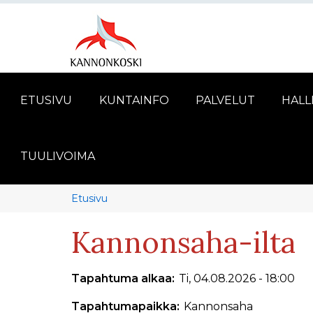
ETUSIVU
KUNTAINFO
PALVELUT
HALL
TUULIVOIMA
Murupolku
You
Etusivu
are
Kannonsaha-ilta
here:
Tapahtuma alkaa
Ti, 04.08.2026 - 18:00
Tapahtumapaikka
Kannonsaha