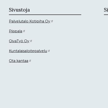
Sivustoja
Si
Palvelutalo Kotipiha Oy
Piispala
OivaTyö Oy
Kuntalaisaloitepalvelu
Ota kantaa