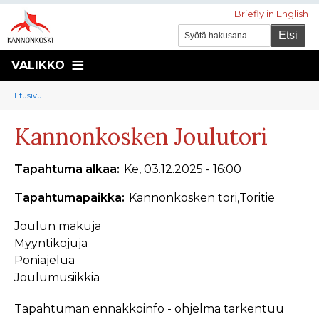
Briefly in English
VALIKKO
Murupolku
You
Etusivu
are
Kannonkosken Joulutori
here:
Tapahtuma alkaa
Ke, 03.12.2025 - 16:00
Tapahtumapaikka
Kannonkosken tori,Toritie
Joulun makuja
Myyntikojuja
Poniajelua
Joulumusiikkia
Tapahtuman ennakkoinfo - ohjelma tarkentuu