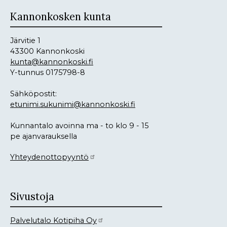
Kannonkosken kunta
Järvitie 1
43300 Kannonkoski
kunta@kannonkoski.fi
Y-tunnus 0175798-8
Sähköpostit:
etunimi.sukunimi@kannonkoski.fi
Kunnantalo avoinna ma - to klo 9 - 15
pe ajanvarauksella
Yhteydenottopyyntö
Sivustoja
Palvelutalo Kotipiha Oy