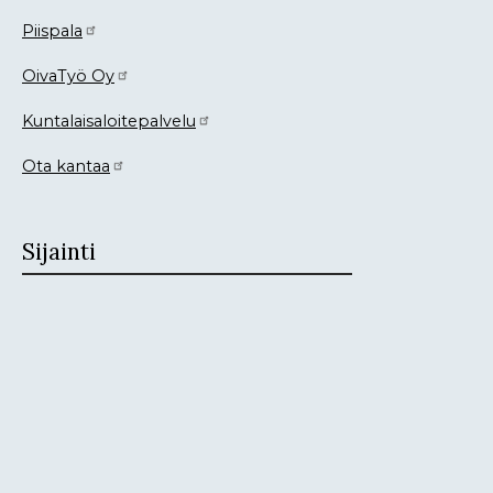
Piispala
OivaTyö Oy
Kuntalaisaloitepalvelu
Ota kantaa
Sijainti