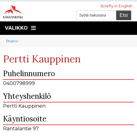
Briefly in English
VALIKKO
Murupolku
You
Etusivu
are
Pertti Kauppinen
here:
Puhelinnumero
0400798999
Yhteyshenkilö
Pertti Kauppinen
Käyntiosoite
Rantalantie 97