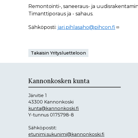
Remontointi-, saneeraus- ja uudisrakentami
Timanttiporaus ja - sahaus.
Sähköposti:
jari.pihlasaho@pihcon.fi
Takaisin Yritysluetteloon
Kannonkosken kunta
Järvitie 1
43300 Kannonkoski
kunta@kannonkoski.fi
Y-tunnus 0175798-8
Sähköpostit:
etunimi.sukunimi@kannonkoski.fi