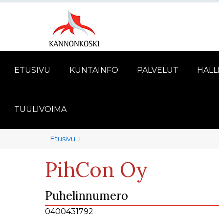
ETUSIVU
KUNTAINFO
PALVELUT
HALL
TUULIVOIMA
Murupolku
You
Etusivu
are
PihCon Oy
here:
Puhelinnumero
0400431792