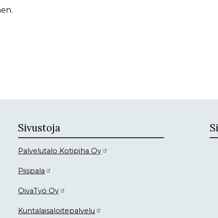
nen.
Sivustoja
Si
Palvelutalo Kotipiha Oy
Piispala
OivaTyö Oy
Kuntalaisaloitepalvelu