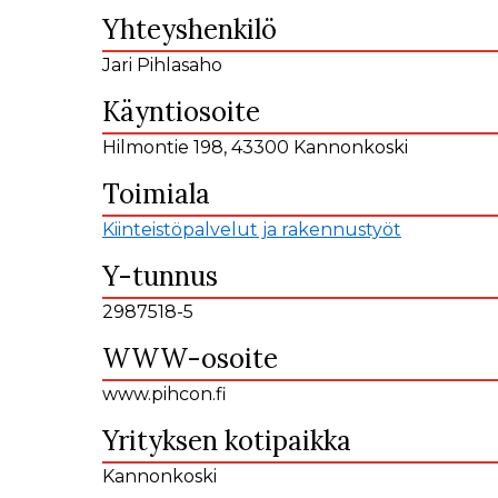
Yhteyshenkilö
Jari Pihlasaho
Käyntiosoite
Hilmontie 198, 43300 Kannonkoski
Toimiala
Kiinteistöpalvelut ja rakennustyöt
Y-tunnus
2987518-5
WWW-osoite
www.pihcon.fi
Yrityksen kotipaikka
Kannonkoski