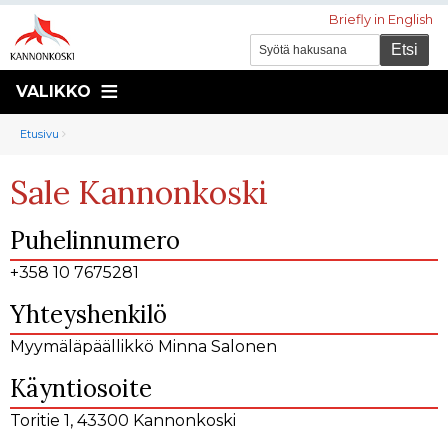
Briefly in English
VALIKKO
Murupolku
You
Etusivu
are
Sale Kannonkoski
here:
Puhelinnumero
+358 10 7675281
Yhteyshenkilö
Myymäläpäällikkö Minna Salonen
Käyntiosoite
Toritie 1, 43300 Kannonkoski