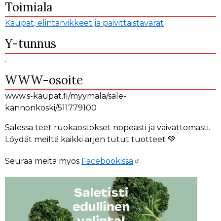
Toimiala
Kaupat, elintarvikkeet ja päivittäistavarat
Y-tunnus
.
WWW-osoite
www.s-kaupat.fi/myymala/sale-
kannonkoski/511779100
Salessa teet ruokaostokset nopeasti ja vaivattomasti.
Löydät meiltä kaikki arjen tutut tuotteet 💚
Seuraa meitä myös
Facebookissa