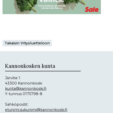
Takaisin Yritysluetteloon
Kannonkosken kunta
Järvitie 1
43300 Kannonkoski
kunta@kannonkoski.fi
Y-tunnus 0175798-8
Sähköpostit:
etunimi.sukunimi@kannonkoski.fi