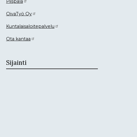
Piispala
OivaTyö Oy
Kuntalaisaloitepalvelu
Ota kantaa
Sijainti