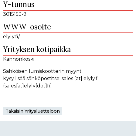
Y-tunnus
3015153-9
WWW-osoite
elyly.fi/
Yrityksen kotipaikka
Kannonkoski
Sähköisen lumiskootterin myynti.
Kysy lisää sähköpostitse:
sales
[at]
elyly.fi
(sales[at]elyly[dot]fi)
Takaisin Yritysluetteloon