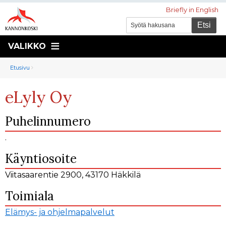
Briefly in English
VALIKKO
Murupolku
You
Etusivu
are
eLyly Oy
here:
Puhelinnumero
.
Käyntiosoite
Viitasaarentie 2900, 43170 Häkkilä
Toimiala
Elämys- ja ohjelmapalvelut