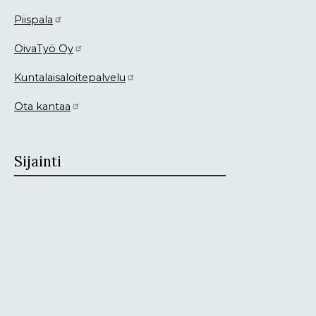
Piispala
OivaTyö Oy
Kuntalaisaloitepalvelu
Ota kantaa
Sijainti