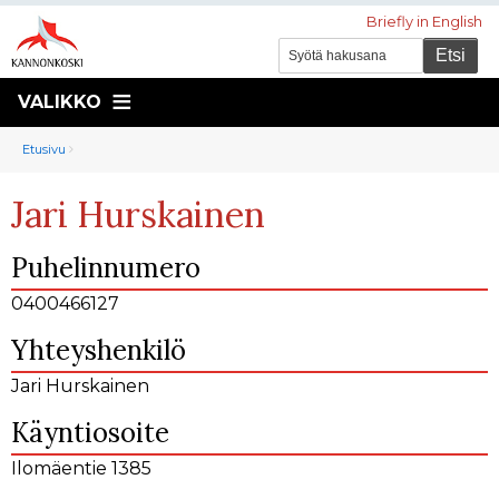
Briefly in English
VALIKKO
Murupolku
You
Etusivu
are
Jari Hurskainen
here:
Puhelinnumero
0400466127
Yhteyshenkilö
Jari Hurskainen
Käyntiosoite
Ilomäentie 1385