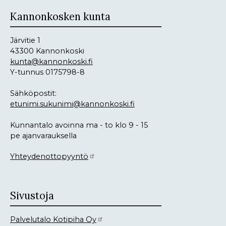
Kannonkosken kunta
Järvitie 1
43300 Kannonkoski
kunta@kannonkoski.fi
Y-tunnus 0175798-8
Sähköpostit:
etunimi.sukunimi@kannonkoski.fi
Kunnantalo avoinna ma - to klo 9 - 15
pe ajanvarauksella
Yhteydenottopyyntö
Sivustoja
Palvelutalo Kotipiha Oy