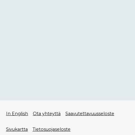
Alatunniste
In English
Ota yhteyttä
Saavutettavuusseloste
valikko
Sivukartta
Tietosuojaseloste