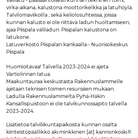
Välilatu - pääsääntöisesti kunnan tekninen toimi,
virka-aikana, kalustona moottorikelkka ja latuhöylä.
Talvilomaviikoilla , sekä keliolosuhteissa, joissa
kunnan kalusto ei ole riittävä ladun huoltamiseen,
ajaa Piispala väliladun. Piispalan kalustona on
latukone.
Latuverkosto Piispalan kankaalla - Nuorisokeskus
Piispala
Huomioitavaa! Talvella 2023-2024 ei ajeta
Vartiolinnan latua.
Maakuntauraa keskustasta Rakennuslammelle
ajetaan teknisen toimen resurssien mukaan.
Ladulla Rakennuslammelta Pyhä-Häkin
Kansallispuistoon ei ole talvikunnossapito talvella
2023-2024.
Lisätietoa talviliikuntapaikoista kunnan osalta
kiinteistöpäällikkö
aki.minkkinen
[at]
kannonkoski.fi