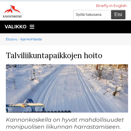
Briefly in English
VALIKKO
Murupolku
You
Etusivu
Ajankohtaista
are
Talviliikuntapaikkojen hoito
here:
Kannonkoskella on hyvät mahdollisuudet
monipuolisen liikunnan harrastamiseen.