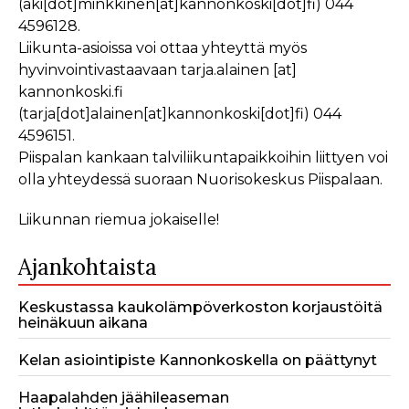
(aki[dot]minkkinen[at]kannonkoski[dot]fi)
044
4596128.
Liikunta-asioissa voi ottaa yhteyttä myös
hyvinvointivastaavaan
tarja.alainen
[at]
kannonkoski.fi
(tarja[dot]alainen[at]kannonkoski[dot]fi)
044
4596151.
Piispalan kankaan talviliikuntapaikkoihin liittyen voi
olla yhteydessä suoraan Nuorisokeskus Piispalaan.
Liikunnan riemua jokaiselle!
Ajankohtaista
Keskustassa kaukolämpöverkoston korjaustöitä
heinäkuun aikana
Kelan asiointipiste Kannonkoskella on päättynyt
Haapalahden jäähileaseman