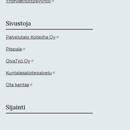
Yhteydenottopyyntö
Sivustoja
Palvelutalo Kotipiha Oy
Piispala
OivaTyö Oy
Kuntalaisaloitepalvelu
Ota kantaa
Sijainti