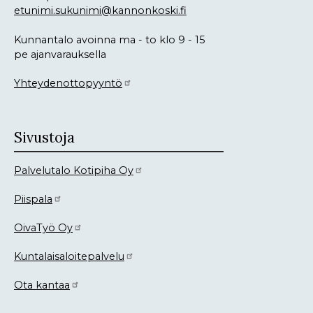
etunimi.sukunimi@kannonkoski.fi
Kunnantalo avoinna ma - to klo 9 - 15
pe ajanvarauksella
Yhteydenottopyyntö
Sivustoja
Palvelutalo Kotipiha Oy
Piispala
OivaTyö Oy
Kuntalaisaloitepalvelu
Ota kantaa