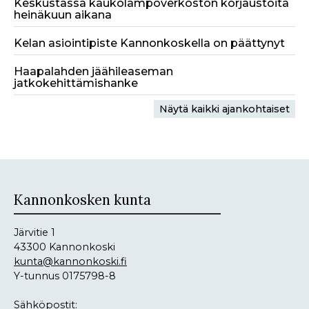
Keskustassa kaukolämpöverkoston korjaustöitä
heinäkuun aikana
Kelan asiointipiste Kannonkoskella on päättynyt
Haapalahden jäähileaseman
jatkokehittämishanke
Näytä kaikki ajankohtaiset
Kannonkosken kunta
Järvitie 1
43300 Kannonkoski
kunta@kannonkoski.fi
Y-tunnus 0175798-8
Sähköpostit: