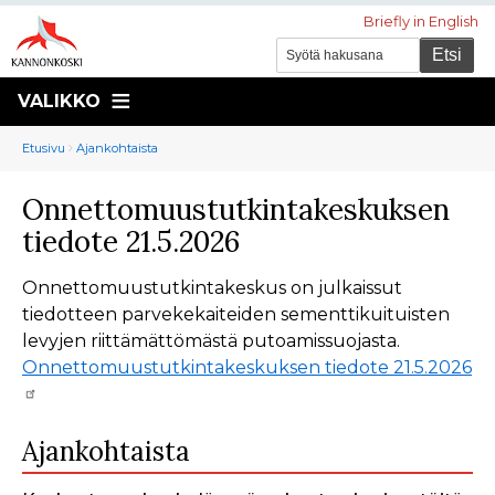
Briefly in English
VALIKKO
Murupolku
You
Etusivu
Ajankohtaista
are
Onnettomuustutkintakeskuksen
here:
tiedote 21.5.2026
Onnettomuustutkintakeskus on julkaissut
tiedotteen parvekekaiteiden sementtikuituisten
levyjen riittämättömästä putoamissuojasta.
Onnettomuustutkintakeskuksen tiedote 21.5.2026
Ajankohtaista