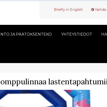
Briefly in English
Vaihda 
INTO JA PÄÄTÖKSENTEKO
YHTEYSTIEDOT
HA
pomppulinnaa lastentapahtumi