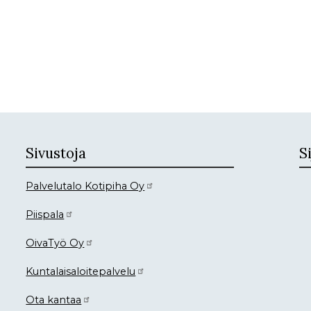
Sivustoja
Si
Palvelutalo Kotipiha Oy
Piispala
OivaTyö Oy
Kuntalaisaloitepalvelu
Ota kantaa