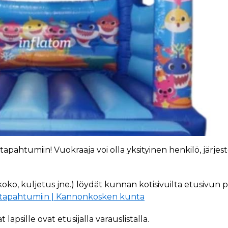
ahtumiin! Vuokraaja voi olla yksityinen henkilö, järjest
o, kuljetus jne.) löydät kunnan kotisivuilta etusivun p
entapahtumiin | Kannonkosken kunta
sille ovat etusijalla varauslistalla.