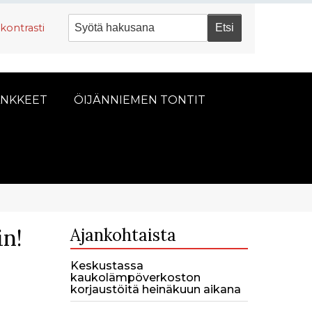
kontrasti
NKKEET
ÖIJÄNNIEMEN TONTIT
in!
Ajankohtaista
Keskustassa
kaukolämpöverkoston
korjaustöitä heinäkuun aikana