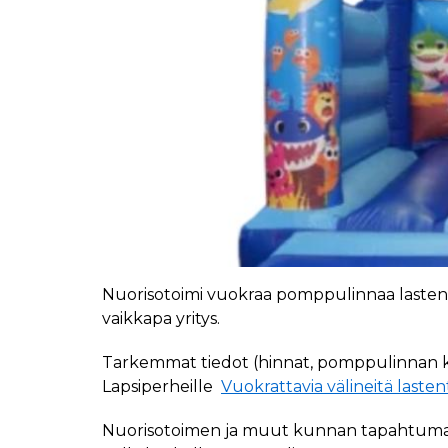
Nuorisotoimi vuokraa pomppulinnaa lastentap
vaikkapa yritys.
Tarkemmat tiedot (hinnat, pomppulinnan kok
Lapsiperheille
Vuokrattavia välineitä last
Nuorisotoimen ja muut kunnan tapahtumat lap