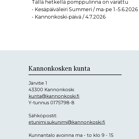
Tällä hetkellä pomppulinna on varattu
- Kesäpäiväleiri Summeri / ma-pe 1.-5.6.2026
- Kannonkoski-päivä / 4.7.2026
Kannonkosken kunta
Järvitie 1
43300 Kannonkoski
kunta@kannonkoski.fi
Y-tunnus 0175798-8
Sähköpostit:
etunimi.sukunimi@kannonkoski.fi
Kunnantalo avoinna ma - to klo 9 - 15