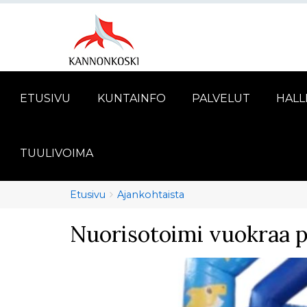
ETUSIVU
KUNTAINFO
PALVELUT
HALL
TUULIVOIMA
Murupolku
You
Etusivu
Ajankohtaista
are
Nuorisotoimi vuokraa 
here: