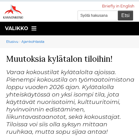
Briefly in English
VALIKKO
Murupolku
You
Etusivu
Ajankohtaista
are
Muutoksia kylätalon tiloihin!
here:
Varaa kokoustilat kylätalolta ajoissa.
Pienempi kokoustila on työmaatoimistona
loppu vuoden 2026 ajan. Kylätalolla
yhteiskäytössä on yksi isompi tila, jota
käyttävät nuorisotoimi, kulttuuritoimi,
hyvinvoinnin edistäminen,
liikuntavastaanotot, sekä kokoustajat.
Tiloissa voi siis olla syksyn mittaan
ruuhkaa, mutta sopu sijaa antaa!