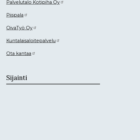
Palvelutalo Kotipiha Oy
Piispala
OivaTyö Oy
Kuntalaisaloitepalvelu
Ota kantaa
Sijainti