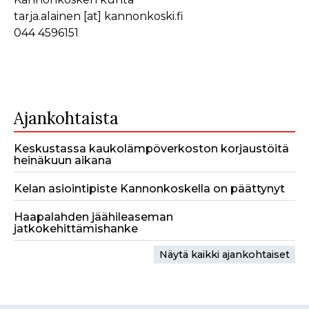
tarja.alainen
[at]
kannonkoski.fi
044 4596151
Ajankohtaista
Keskustassa kaukolämpöverkoston korjaustöitä
heinäkuun aikana
Kelan asiointipiste Kannonkoskella on päättynyt
Haapalahden jäähileaseman
jatkokehittämishanke
Näytä kaikki ajankohtaiset