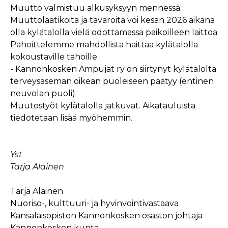
Muutto valmistuu alkusyksyyn mennessä.
Muuttolaatikoita ja tavaroita voi kesän 2026 aikana
olla kylätalolla vielä odottamassa paikoilleen laittoa.
Pahoittelemme mahdollista haittaa kylätalolla
kokoustaville tahoille.
- Kannonkosken Ampujat ry on siirtynyt kylätalolta
terveysaseman oikean puoleiseen päätyy (entinen
neuvolan puoli)
Muutostyöt kylätalolla jatkuvat. Aikatauluista
tiedotetaan lisää myöhemmin.
Yst
Tarja Alainen
Tarja Alainen
Nuoriso-, kulttuuri- ja hyvinvointivastaava
Kansalaisopiston Kannonkosken osaston johtaja
Kannonkosken kunta