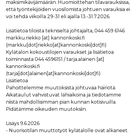
maksimikävijämäärän. Huomioittehan tilavarauksissa,
että työntekijöiden vuosilomista johtuen varauksia ei
voi tehdä viikoilla 29-31 eli ajalla 13.-31.7.2026.
Lisätietoa tiloista tekniseltä johtajalta,
044 459 6146
markku.riekko
[at]
kannonkoski.fi
(markku[dot]riekko[at]kannonkoski[dot]fi)
Kylätalon kokoustilojen varaukset ja lisätietoa
toiminnasta 044 4596151 /
tarja.alainen
[at]
kannonkoski.fi
(tarja[dot]alainen[at]kannonkoski[dot]fi)
Lisätietoa
Pahoittelemme muutoksista johtuvaa häiriötä.
Aikataulut vahvistuvat lähiaikoina ja tiedotamme
niistä mahdollisimman pian kunnan kotisivuilla.
Pidätämme oikeuden muutoksiin.
Lisäys 9.6.2026
- Nuorisotilan muuttotyöt kylätalolle ovat alkaneet.