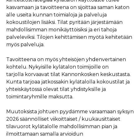
kasvamaan ja tavoitteena on sijoittaa saman katon
alle
useita
kunnan toimialoja ja palveluja
kokoustilojen lisäksi. Tilat pyritään järjestämään
mahdollisimman monikäyttöisiksi ja eri tahoja
palveleviksi. Tilojen kehittämisen myötä kehitetään
myös palveluja.
Tavoitteena on myös yhteisöjen yhdenvertainen
kohtelu. Nykyisille kylätalon toimijoille on
tarjolla korvaavat tilat Kannonkosken keskustasta.
Kunta tarjoaa jatkossakin kylätalolla kokoustilat ja
yhteiskäytössä olevat tilat yhdistyksille ja
toimintaryhmille maksutta.
Muutoksista johtuen pyydämme varaamaan syksyn
2026 säännölliset viikoittaiset / kuukausittaiset
tilavuorot kylätalolle mahdollisimman pian ja
ilmoittamaan samalla arvioidun