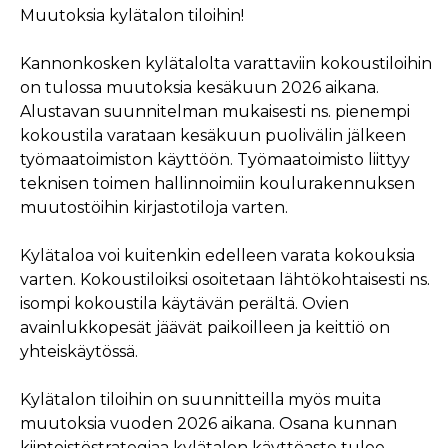
Muutoksia kylätalon
tiloihin
!
Kannonkosken kylätalolta varattaviin kokoustiloihin
on tulossa muutoksia kesäkuun 2026 aikana.
Alustavan suunnitelman mukaisesti ns. pienempi
kokoustila varataan kesäkuun puolivälin jälkeen
työmaatoimiston käyttöön. Työmaatoimisto liittyy
teknisen toimen hallinnoimiin koulurakennuksen
muutostöihin kirjastotiloja varten.
Kylätaloa voi kuitenkin edelleen varata kokouksia
varten. Kokoustiloiksi osoitetaan lähtökohtaisesti ns.
isompi kokoustila käytävän perältä. Ovien
avainlukkopesät jäävät paikoilleen ja keittiö on
yhteiskäytössä.
Kylätalon tiloihin on suunnitteilla myös muita
muutoksia vuoden 2026 aikana. Osana kunnan
kiinteistöstrategiaa kylätalon käyttöaste tulee