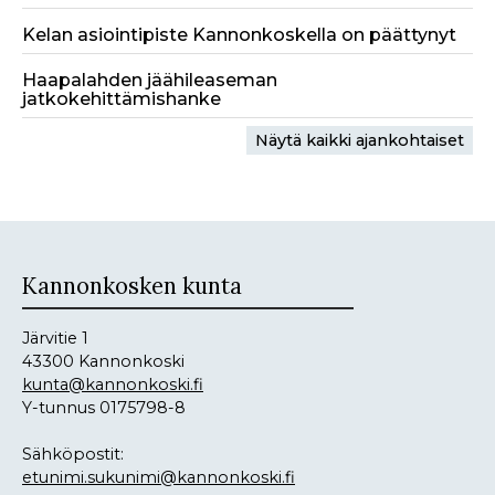
Kelan asiointipiste Kannonkoskella on päättynyt
Haapalahden jäähileaseman
jatkokehittämishanke
Näytä kaikki ajankohtaiset
Kannonkosken kunta
Järvitie 1
43300 Kannonkoski
kunta@kannonkoski.fi
Y-tunnus 0175798-8
Sähköpostit:
etunimi.sukunimi@kannonkoski.fi