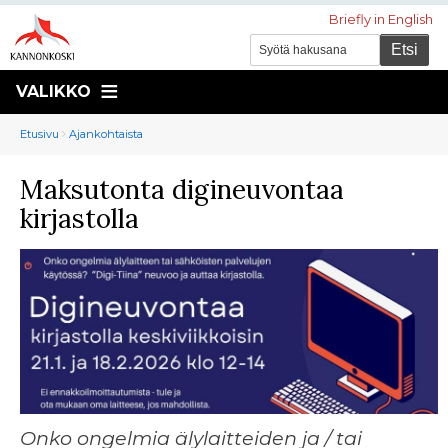
Briefly in English
VALIKKO
Murupolku
You
Etusivu
Ajankohtaista
are
Maksutonta digineuvontaa
here:
kirjastolla
Onko ongelmia älylaitteiden ja / tai