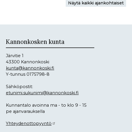
Näytä kaikki ajankohtaiset
Kannonkosken kunta
Järvitie 1
43300 Kannonkoski
kunta@kannonkoski.fi
Y-tunnus 0175798-8
Sähköpostit:
etunimi.sukunimi@kannonkoski.fi
Kunnantalo avoinna ma - to klo 9 - 15
pe ajanvarauksella
Yhteydenottopyyntö