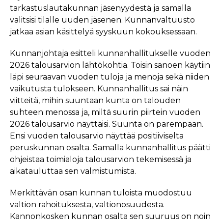
tarkastuslautakunnan jäsenyydestä ja samalla
valitsisi tilalle uuden jäsenen. Kunnanvaltuusto
jatkaa asian käsittelyä syyskuun kokouksessaan.
Kunnanjohtaja esitteli kunnanhallitukselle vuoden
2026 talousarvion lähtökohtia. Toisin sanoen käytiin
läpi seuraavan vuoden tuloja ja menoja sekä niiden
vaikutusta tulokseen. Kunnanhallitus sai näin
viitteitä, mihin suuntaan kunta on talouden
suhteen menossa ja, miltä suurin piirtein vuoden
2026 talousarvio näyttäisi. Suunta on parempaan.
Ensi vuoden talousarvio näyttää positiiviselta
peruskunnan osalta. Samalla kunnanhallitus päätti
ohjeistaa toimialoja talousarvion tekemisessä ja
aikatauluttaa sen valmistumista.
Merkittävän osan kunnan tuloista muodostuu
valtion rahoituksesta, valtionosuudesta.
Kannonkosken kunnan osalta sen suuruus on noin