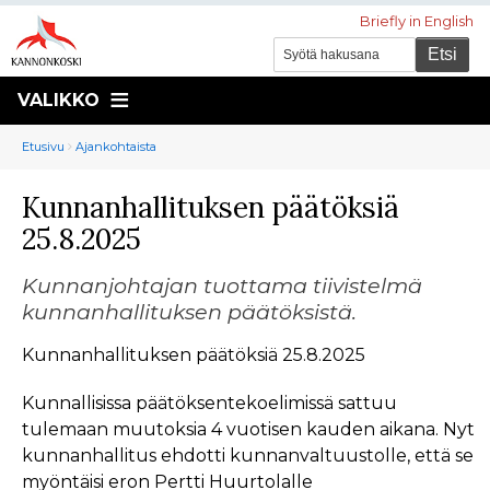
Briefly in English
VALIKKO
Murupolku
You
Etusivu
Ajankohtaista
are
Kunnanhallituksen päätöksiä
here:
25.8.2025
Kunnanjohtajan tuottama tiivistelmä
kunnanhallituksen päätöksistä.
Kunnanhallituksen päätöksiä 25.8.2025
Kunnallisissa päätöksentekoelimissä sattuu
tulemaan muutoksia 4 vuotisen kauden aikana. Nyt
kunnanhallitus ehdotti kunnanvaltuustolle, että se
myöntäisi eron Pertti Huurtolalle