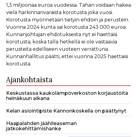
1,3 miljoonaa euroa vuodessa. Tähän voidaan hakea
vielä harkinnanvaraista korotusta joka vuosi.
Korotusta myönnetään tietyin ehdoin ja perustein.
Vuonna 2024 kunta sai korotusta 243 000 euroa.
Kunnanjohtajan ehdotuksesta nyt ei haettaisi
korotusta, koska tällä hetkellä ei ole vastaavia
perusteita edelliseen vuoteen verrattuna.
Kunnanhallitus päätti, ettei vuonna 2025 haettaisi
korotusta.
Ajankohtaista
Keskustassa kaukolämpöverkoston korjaustöitä
heinäkuun aikana
Kelan asiointipiste Kannonkoskella on päättynyt
Haapalahden jäähileaseman
jatkokehittämishanke