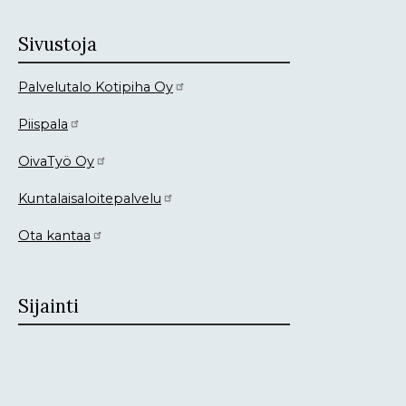
Sivustoja
Palvelutalo Kotipiha Oy
Piispala
OivaTyö Oy
Kuntalaisaloitepalvelu
Ota kantaa
Sijainti