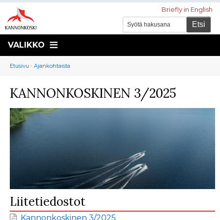
Briefly in English
VALIKKO
Murupolku
You
Etusivu
Ajankohtaista
are
KANNONKOSKINEN 3/2025
here:
Liitetiedostot
Kannonkoskinen 3/2025