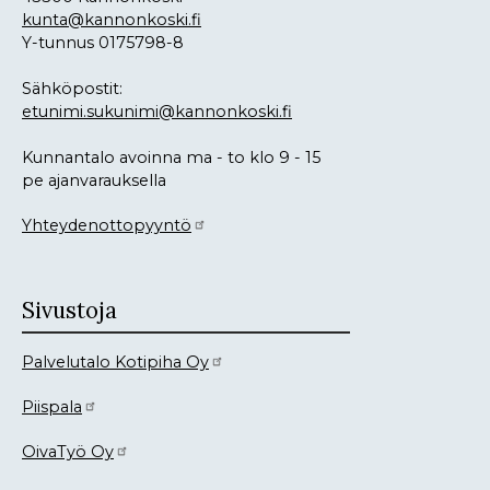
kunta@kannonkoski.fi
Y-tunnus 0175798-8
Sähköpostit:
etunimi.sukunimi@kannonkoski.fi
Kunnantalo avoinna ma - to klo 9 - 15
pe ajanvarauksella
Yhteydenottopyyntö
Sivustoja
Palvelutalo Kotipiha Oy
Piispala
OivaTyö Oy