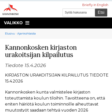
Briefly in English
VALIKKO
Murupolku
You
Etusivu
Ajankohtaista
are
Kannonkosken kirjaston
here:
urakoitsijan kilpailutus
Tiedote 15.4.2026
KIRJASTON URAKOITSIJAN KILPAILUTUS TIEDOTE
15.4.2026
Kannonkosken kunta valmistelee kirjaston
toteuttamista koulun tiloihin. Tavoitteena on, että
eniten häiriötä koulun toiminnoille aiheuttavat
muutostyöt saadaan tehtyä vuoden 2026