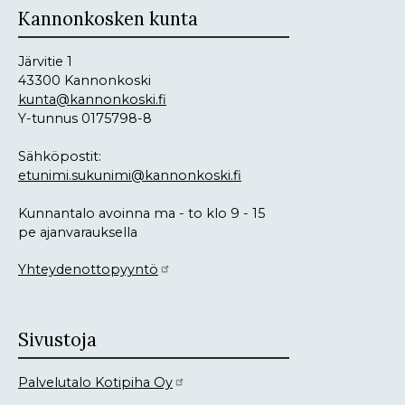
Kannonkosken kunta
Järvitie 1
43300 Kannonkoski
kunta@kannonkoski.fi
Y-tunnus 0175798-8
Sähköpostit:
etunimi.sukunimi@kannonkoski.fi
Kunnantalo avoinna ma - to klo 9 - 15
pe ajanvarauksella
Yhteydenottopyyntö
Sivustoja
Palvelutalo Kotipiha Oy