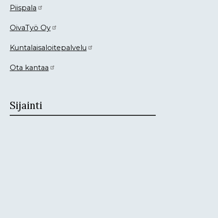
Piispala
OivaTyö Oy
Kuntalaisaloitepalvelu
Ota kantaa
Sijainti