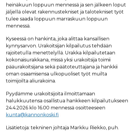
heinäkuun loppuun mennessä ja sen jälkeen loput
jäljellä olevat rakennustekniset ja talotekniset työt
tulee saada loppuun marraskuun loppuun
mennessä.
Kyseessä on hankinta, joka alittaa kansallisen
kynnysarvon. Urakoitsijan kilpailutus tehdään
rajoitetulla menettelyllä. Urakka kilpailutetaan
kokonaisurakkana, missä yksi urakoitsija toimii
pääurakoitsijana sekä päätoteuttajana ja hankkii
oman osaamisensa ulkopuoliset työt muilta
toimijoilta aliurakoina.
Pyydämme urakoitsijoita ilmoittamaan
halukkuutensa osallistua hankkeen kilpailutukseen
24.4.2026 klo 16.00 mennessä osoitteeseen
kunta@kannonkoski.fi
Lisätietoja: tekninen johtaja Markku Riekko, puh.